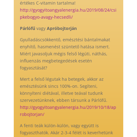
értékes C-vitamin tartalma!
http://gyogyitoangyalenergia.hu/2019/08/24/csi
pkebogyo-avagy-hecsedli/
Párlófű
vagy
Apróbojtorján
Gyulladáscsökkentő, emésztési bántalmakat
enyhítő, hasmenést szüntető hatása ismert.
Miért javasoljuk mégis felső légúti, náthás,
influenzás megbetegedések esetén
fogyasztását?
Mert a felső légutak ha betegek, akkor az
emésztésünk sincs 100%-on. Segíteni,
könnyíteni diétával, illetve teával tudunk
szervezetünknek, ebben társunk a Párlófű.
http://gyogyitoangyalenergia.hu/2019/10/18/ap
robojtorjan/
A fenti teák külön-külön, vagy együtt is
fogyaszthatók. Akár 2-3-4 félét is keverhetünk