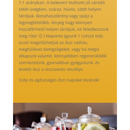
1:1 arányban. A bekevert teafüvet jól záródó
sötét üvegben, száraz, hűvös, sötét helyen
tároljuk. (konyhaszekrény vagy spájz a
legmegfelelőbb, lényeg hogy könnyen
hozzáférhető helyen tároljuk, ne feledkezzünk
meg róla! 🙂 ) Naponta igyunk 1 csésze teát,
ezzel megelőzhetjük az őszi náthás,
meghűléses betegségeket, vagy ha mégis
elkapunk valamit, könnyebben regenerálódik
szervezetünk, gyorsabban gyógyulunk, és
kisebb lesz a visszaesés veszélye.
Szép és egészséges őszi napokat kívánok!