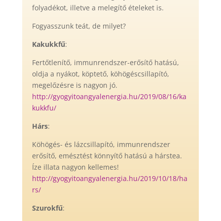
folyadékot, illetve a melegítő ételeket is.
Fogyasszunk teát, de milyet?
Kakukkfű
:
Fertőtlenítő, immunrendszer-erősítő hatású,
oldja a nyákot, köptető, köhögéscsillapító,
megelőzésre is nagyon jó.
http://gyogyitoangyalenergia.hu/2019/08/16/ka
kukkfu/
Hárs
:
Köhögés- és lázcsillapító, immunrendszer
erősítő, emésztést könnyítő hatású a hárstea.
Íze illata nagyon kellemes!
http://gyogyitoangyalenergia.hu/2019/10/18/ha
rs/
Szurokfű
: