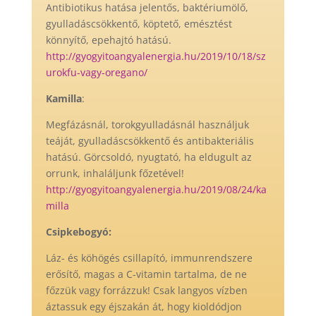
Antibiotikus hatása jelentős, baktériumölő,
gyulladáscsökkentő, köptető, emésztést
könnyítő, epehajtó hatású.
http://gyogyitoangyalenergia.hu/2019/10/18/sz
urokfu-vagy-oregano/
Kamilla
:
Megfázásnál, torokgyulladásnál használjuk
teáját, gyulladáscsökkentő és antibakteriális
hatású. Görcsoldó, nyugtató, ha eldugult az
orrunk, inhaláljunk főzetével!
http://gyogyitoangyalenergia.hu/2019/08/24/ka
milla
Csipkebogyó:
Láz- és köhögés csillapító, immunrendszere
erősítő, magas a C-vitamin tartalma, de ne
főzzük vagy forrázzuk! Csak langyos vízben
áztassuk egy éjszakán át, hogy kioldódjon