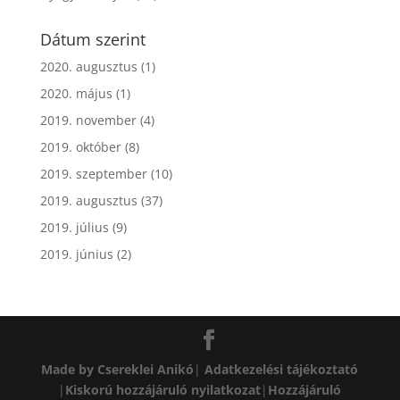
Dátum szerint
2020. augusztus
(1)
2020. május
(1)
2019. november
(4)
2019. október
(8)
2019. szeptember
(10)
2019. augusztus
(37)
2019. július
(9)
2019. június
(2)
Made by Csereklei Anikó
|
Adatkezelési tájékoztató
|
Kiskorú hozzájáruló nyilatkozat
|
Hozzájáruló