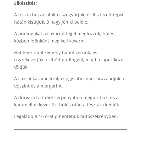
Elkészítés:
A tészta hozzávalóit összegyúrjuk, és lisztezett tepsi
hátán kisütjük, 3 nagy jön ki belőle.
A pudingokat a cukorral tejjel megfőzzük, hűlés
közben időnként meg kell keverni.
Habtejszínből kemény habot verünk, és
összekeverjük a kihűlt pudinggal, majd a lapok közé
töltjük.
A cukrot karamellizáljuk egy lábosban, hozzáadjuk a
tejszínt és a margarint.
A durvára tört diót serpenyőben megpirítjuk, és a
karamellbe keverjük, hűlés után a tésztára kenjük.
Legalább 8-10 órát pihentetjük hűtőszekrényben.