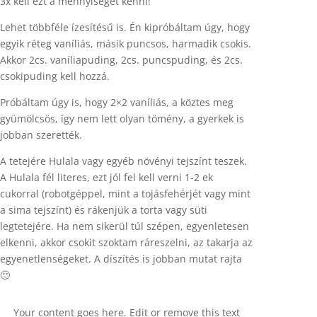
3x kell ezt a mennyiséget kenni!
Lehet többféle ízesítésű is. Én kipróbáltam úgy, hogy
egyik réteg vaníliás, másik puncsos, harmadik csokis.
Akkor 2cs. vaníliapuding, 2cs. puncspuding, és 2cs.
csokipuding kell hozzá.
Próbáltam úgy is, hogy 2×2 vaníliás, a köztes meg
gyümölcsös, így nem lett olyan tömény, a gyerkek is
jobban szerették.
A tetejére Hulala vagy egyéb növényi tejszínt teszek.
A Hulala fél literes, ezt jól fel kell verni 1-2 ek
cukorral (robotgéppel, mint a tojásfehérjét vagy mint
a sima tejszínt) és rákenjük a torta vagy süti
legtetejére. Ha nem sikerül túl szépen, egyenletesen
elkenni, akkor csokit szoktam ráreszelni, az takarja az
egyenetlenségeket. A díszítés is jobban mutat rajta
🙂
Your content goes here. Edit or remove this text