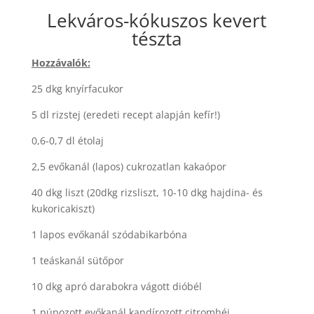
Lekváros-kókuszos kevert
tészta
Hozzávalók:
25 dkg knyírfacukor
5 dl rizstej (eredeti recept alapján kefír!)
0,6-0,7 dl étolaj
2,5 evőkanál (lapos) cukrozatlan kakaópor
40 dkg liszt (20dkg rizsliszt, 10-10 dkg hajdina- és
kukoricakiszt)
1 lapos evőkanál szódabikarbóna
1 teáskanál sütőpor
10 dkg apró darabokra vágott dióbél
1 púpozott evőkanál kandírozott citromhéj