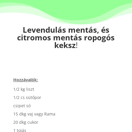
Levendulás mentás, és
citromos mentás ropogós
keksz
!
Hozzávalók:
1/2 kg liszt
1/2 cs sütőpor
csipet só
15 dkg vaj vagy Rama
20 dkg cukor
1 tojás