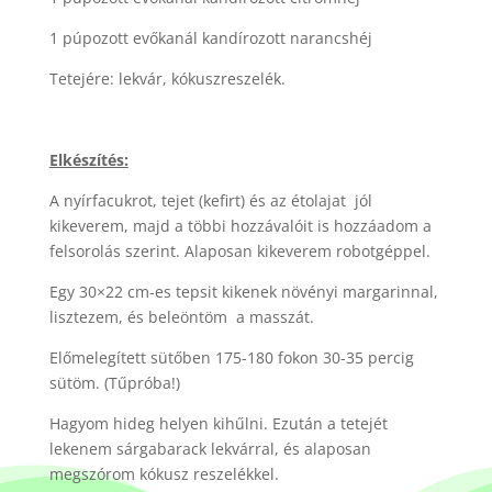
1 púpozott evőkanál kandírozott narancshéj
Tetejére: lekvár, kókuszreszelék.
Elkészítés:
A nyírfacukrot, tejet (kefirt) és az étolajat jól
kikeverem, majd a többi hozzávalóit is hozzáadom a
felsorolás szerint. Alaposan kikeverem robotgéppel.
Egy 30×22 cm-es tepsit kikenek növényi margarinnal,
lisztezem, és beleöntöm a masszát.
Előmelegített sütőben 175-180 fokon 30-35 percig
sütöm. (Tűpróba!)
Hagyom hideg helyen kihűlni. Ezután a tetejét
lekenem sárgabarack lekvárral, és alaposan
megszórom kókusz reszelékkel.