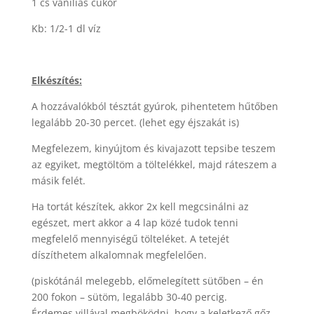
1 cs vaníliás cukor
Kb: 1/2-1 dl víz
Elkészítés:
A hozzávalókból tésztát gyúrok, pihentetem hűtőben
legalább 20-30 percet. (lehet egy éjszakát is)
Megfelezem, kinyújtom és kivajazott tepsibe teszem
az egyiket, megtöltöm a töltelékkel, majd ráteszem a
másik felét.
Ha tortát készítek, akkor 2x kell megcsinálni az
egészet, mert akkor a 4 lap közé tudok tenni
megfelelő mennyiségű tölteléket. A tetejét
díszíthetem alkalomnak megfelelően.
(piskótánál melegebb, előmelegített sütőben – én
200 fokon – sütöm, legalább 30-40 percig.
Érdemes villával megböködni, hogy a keletkező gőz