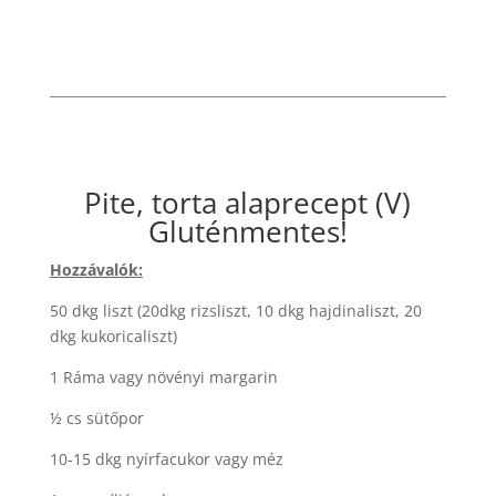
Pite, torta alaprecept (V)
Gluténmentes!
Hozzávalók:
50 dkg liszt (20dkg rizsliszt, 10 dkg hajdinaliszt, 20
dkg kukoricaliszt)
1 Ráma vagy növényi margarin
½ cs sütőpor
10-15 dkg nyírfacukor vagy méz