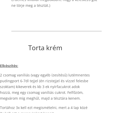
ne törje meg a tésztát.)
Torta krém
Elkészítés:
2 csomag vaníliás (vagy egyéb ízesítésű) lutémnentes
pudingport 6-7dl tejjel (én rizstejjel és vízzel felesbe
szoktam) kikeverek és kb 3 ek nyírfacukrot adok
hozzá, meg egy csomag vaníliás cukrot. Felfőzöm,
megvárom míg meghűl, majd a tésztára kenem.
Tortához 3x kell ezt megismételni, mert a 4 lap közé