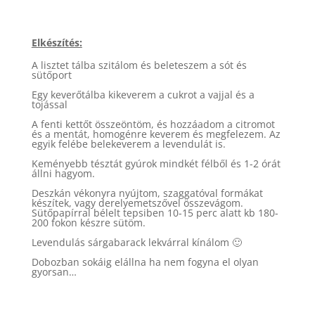
Elkészítés:
A lisztet tálba szitálom és beleteszem a sót és
sütőport
Egy keverőtálba kikeverem a cukrot a vajjal és a
tojással
A fenti kettőt összeöntöm, és hozzáadom a citromot
és a mentát, homogénre keverem és megfelezem. Az
egyik felébe belekeverem a levendulát is.
Keményebb tésztát gyúrok mindkét félből és 1-2 órát
állni hagyom.
Deszkán vékonyra nyújtom, szaggatóval formákat
készítek, vagy derelyemetszővel összevágom.
Sütőpapírral bélelt tepsiben 10-15 perc alatt kb 180-
200 fokon készre sütöm.
Levendulás sárgabarack lekvárral kínálom 🙂
Dobozban sokáig elállna ha nem fogyna el olyan
gyorsan…