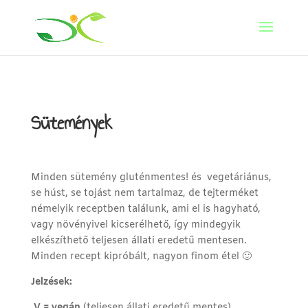
Sütemények
Minden sütemény gluténmentes! és vegetáriánus,
se húst, se tojást nem tartalmaz, de tejterméket
némelyik receptben találunk, ami el is hagyható,
vagy növényivel kicserélhető, így mindegyik
elkészíthető teljesen állati eredetű mentesen.
Minden recept kipróbált, nagyon finom étel 🙂
Jelzések:
V = vegán
(teljesen állati eredetű mentes)