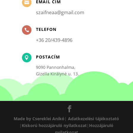
EMAIL CÍM

szaifneaa@gmail.com
TELEFON

+36 20/439-4896
POSTACÍM

9090 Pannonhalma,
Gizella Királyné u. 13.
Made by Csereklei Anikó
|
Adatkezelési tájékoztató
|
Kiskorú hozzájáruló nyilatkozat
|
Hozzájáruló
nyilatkozat