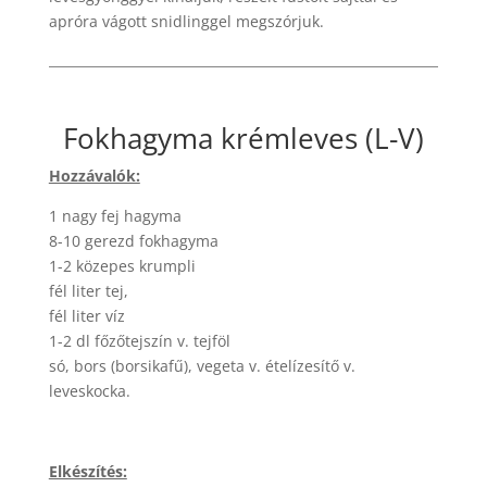
apróra vágott snidlinggel megszórjuk.
Fokhagyma krémleves (L-V)
Hozzávalók:
1 nagy fej hagyma
8-10 gerezd fokhagyma
1-2 közepes krumpli
fél liter tej,
fél liter víz
1-2 dl főzőtejszín v. tejföl
só, bors (borsikafű), vegeta v. ételízesítő v.
leveskocka.
Elkészítés: