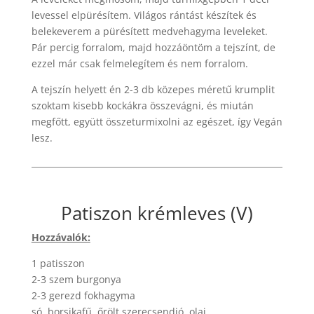
levessel elpürésítem. Világos rántást készítek és
belekeverem a pürésített medvehagyma leveleket.
Pár percig forralom, majd hozzáöntöm a tejszínt, de
ezzel már csak felmelegítem és nem forralom.
A tejszín helyett én 2-3 db közepes méretű krumplit
szoktam kisebb kockákra összevágni, és miután
megfőtt, együtt összeturmixolni az egészet, így Vegán
lesz.
Patiszon krémleves (V)
Hozzávalók:
1 patisszon
2-3 szem burgonya
2-3 gerezd fokhagyma
só, borsikafű, őrölt szerecsendió, olaj