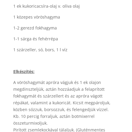
1 ek kukoricacsíra-olaj v. olíva olaj
1 közepes vöröshagyma
1-2 gerezd fokhagyma
1-1 sárga és fehérrépa
1 szárzeller, só, bors, 1 l víz
Elkészítés:
A vöröshagymát apróra vágjuk és 1 ek olajon
megdinszteljük, aztán hozzáadjuk a felaprított
fokhagymát és szárzellert és az apróra vágott
répákat, valamint a kukoricát. Kicsit megpároljuk,
közben sózzuk, borsozzuk, és felengedjük vízzel.
Kb. 10 percig forraljuk, aztán botmixerrel
összeturmixoljuk.
Pirított zsemlekockával tálaljuk. (Gluténmentes