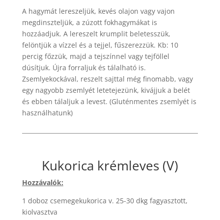
A hagymát lereszeljük, kevés olajon vagy vajon
megdinszteljük, a zúzott fokhagymákat is
hozzáadjuk. A lereszelt krumplit beletesszük,
felöntjük a vízzel és a tejjel, fűszerezzük. Kb: 10
percig főzzük, majd a tejszínnel vagy tejföllel
dúsítjuk. Újra forraljuk és tálalható is.
Zsemlyekockával, reszelt sajttal még finomabb, vagy
egy nagyobb zsemlyét letetejezünk, kivájjuk a belét
és ebben tálaljuk a levest. (Gluténmentes zsemlyét is
használhatunk)
Kukorica krémleves (V)
Hozzávalók:
1 doboz csemegekukorica v. 25-30 dkg fagyasztott,
kiolvasztva