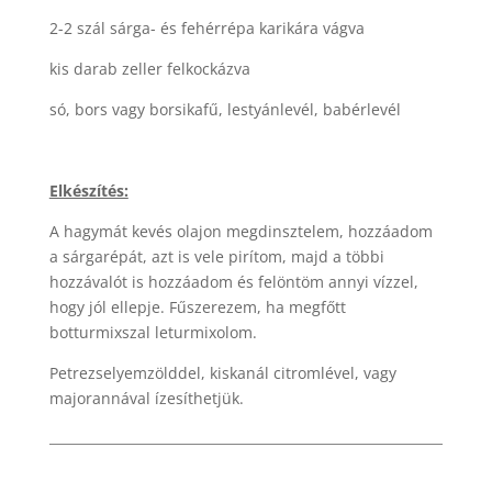
2-2 szál sárga- és fehérrépa karikára vágva
kis darab zeller felkockázva
só, bors vagy borsikafű, lestyánlevél, babérlevél
Elkészítés:
A hagymát kevés olajon megdinsztelem, hozzáadom
a sárgarépát, azt is vele pirítom, majd a többi
hozzávalót is hozzáadom és felöntöm annyi vízzel,
hogy jól ellepje. Fűszerezem, ha megfőtt
botturmixszal leturmixolom.
Petrezselyemzölddel, kiskanál citromlével, vagy
majorannával ízesíthetjük.