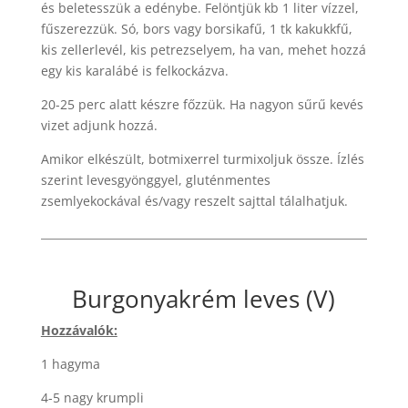
és beletesszük a edénybe. Felöntjük kb 1 liter vízzel,
fűszerezzük. Só, bors vagy borsikafű, 1 tk kakukkfű,
kis zellerlevél, kis petrezselyem, ha van, mehet hozzá
egy kis karalábé is felkockázva.
20-25 perc alatt készre főzzük. Ha nagyon sűrű kevés
vizet adjunk hozzá.
Amikor elkészült, botmixerrel turmixoljuk össze. Ízlés
szerint levesgyönggyel, gluténmentes
zsemlyekockával és/vagy reszelt sajttal tálalhatjuk.
Burgonyakrém leves (V)
Hozzávalók:
1 hagyma
4-5 nagy krumpli