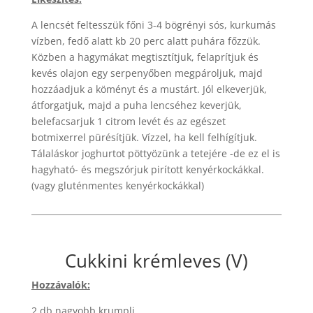
A lencsét feltesszük főni 3-4 bögrényi sós, kurkumás
vízben, fedő alatt kb 20 perc alatt puhára főzzük.
Közben a hagymákat megtisztítjuk, felaprítjuk és
kevés olajon egy serpenyőben megpároljuk, majd
hozzáadjuk a köményt és a mustárt. Jól elkeverjük,
átforgatjuk, majd a puha lencséhez keverjük,
belefacsarjuk 1 citrom levét és az egészet
botmixerrel pürésítjük. Vízzel, ha kell felhígítjuk.
Tálaláskor joghurtot pöttyözünk a tetejére -de ez el is
hagyható- és megszórjuk pirított kenyérkockákkal.
(vagy gluténmentes kenyérkockákkal)
Cukkini krémleves (V)
Hozzávalók:
2 db nagyobb krumpli