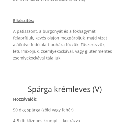
Elkészítés:
A patisszont, a burgonyát és a fokhagymát
felaprítjuk, kevés olajon megpároljuk, majd vizet
aláöntve fedő alatt puhára főzzük. Fűszerezzük,
leturmixoljuk, zsemlyekockával, vagy gluténmentes
zsemlyekockával tálaljuk.
Spárga krémleves (V)
Hozzávalók:
50 dkg spárga (zöld vagy fehér)
4-5 db közepes krumpli – kockázva