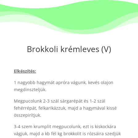
Brokkoli krémleves (V)
Elkészítés:
1 nagyobb hagymát apróra vágunk, kevés olajon
megdinszteljük.
Megpucolunk 2-3 szál sárgarépát és 1-2 szál
fehérrépát, felkarikázzuk, majd a hagymával kissé
összepirítjuk.
3-4 szem krumplit megpucolunk, ezt is kiskockára
vágjuk, majd a kb fél kg brokkolit is rózsáira szedjük