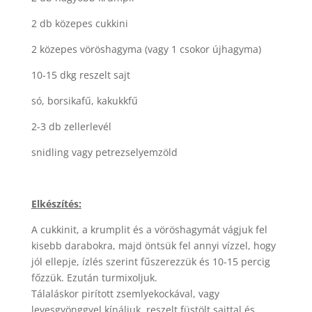
2 db közepes cukkini
2 közepes vöröshagyma (vagy 1 csokor újhagyma)
10-15 dkg reszelt sajt
só, borsikafű, kakukkfű
2-3 db zellerlevél
snidling vagy petrezselyemzöld
Elkészítés:
A cukkinit, a krumplit és a vöröshagymát vágjuk fel
kisebb darabokra, majd öntsük fel annyi vízzel, hogy
jól ellepje, ízlés szerint fűszerezzük és 10-15 percig
főzzük. Ezután turmixoljuk.
Tálaláskor pirított zsemlyekockával, vagy
levesgyönggyel kínáljuk, reszelt füstölt sajttal és