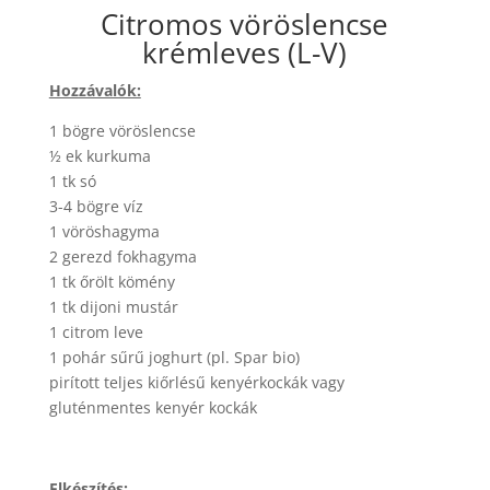
Citromos vöröslencse
krémleves (L-V)
Hozzávalók:
1 bögre vöröslencse
½ ek kurkuma
1 tk só
3-4 bögre víz
1 vöröshagyma
2 gerezd fokhagyma
1 tk őrölt kömény
1 tk dijoni mustár
1 citrom leve
1 pohár sűrű joghurt (pl. Spar bio)
pirított teljes kiőrlésű kenyérkockák vagy
gluténmentes kenyér kockák
Elkészítés: