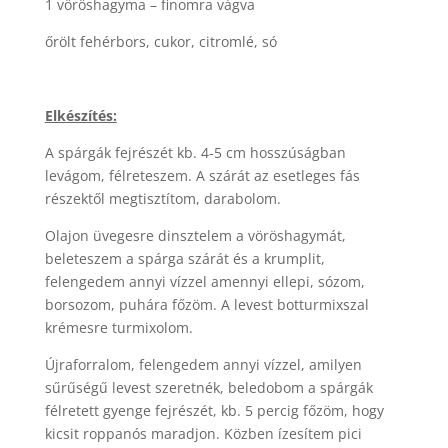
1 vöröshagyma – finomra vágva
őrölt fehérbors, cukor, citromlé, só
Elkészítés:
A spárgák fejrészét kb. 4-5 cm hosszúságban
levágom, félreteszem. A szárát az esetleges fás
részektől megtisztítom, darabolom.
Olajon üvegesre dinsztelem a vöröshagymát,
beleteszem a spárga szárát és a krumplit,
felengedem annyi vízzel amennyi ellepi, sózom,
borsozom, puhára főzöm. A levest botturmixszal
krémesre turmixolom.
Újraforralom, felengedem annyi vízzel, amilyen
sűrűségű levest szeretnék, beledobom a spárgák
félretett gyenge fejrészét, kb. 5 percig főzöm, hogy
kicsit roppanós maradjon. Közben ízesítem pici