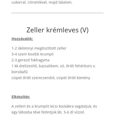
cukorral, citromlével, majd tálalom.
Zeller krémleves (V)
Hozzávalók:
1-2 öklömnyi megtisztított zeller
3-4 szem kisebb krumpli
2-3 gerezd fokhagyma
1 kk ételízesítő, bazsalikom, só, őrölt fehérbors v.
borsikafű
csipet őrölt szerecsendió, csipet őrölt kömény
Elkészítés:
A zellert és a krumplit kicsi kockákra vagdaljuk, és
egy lábosba téve felöntjük kb. 5-6 dl vízzel.