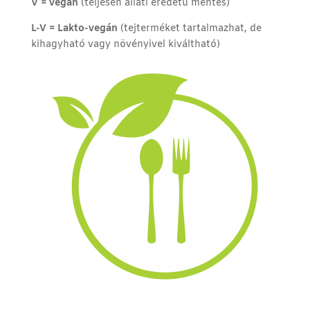
V = vegán
(teljesen állati eredetű mentes)
L-V = Lakto-vegán
(tejterméket tartalmazhat, de
kihagyható vagy növényivel kiváltható)