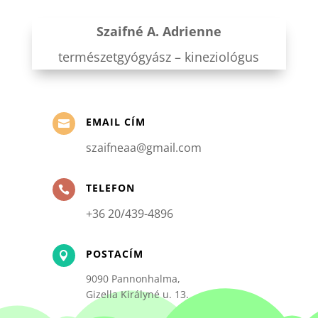
Szaifné A. Adrienne
természetgyógyász – kineziológus
EMAIL CÍM

szaifneaa@gmail.com
TELEFON

+36 20/439-4896
POSTACÍM

9090 Pannonhalma,
Gizella Királyné u. 13.