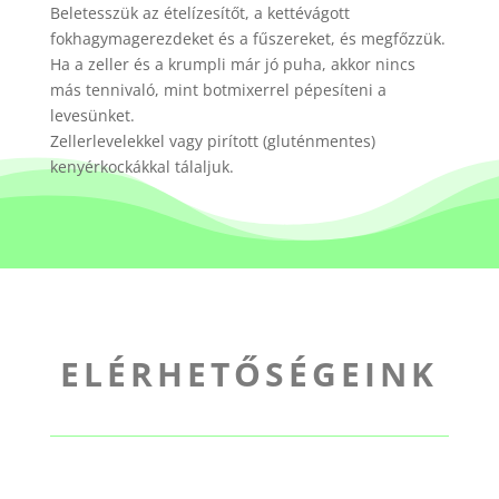
Beletesszük az ételízesítőt, a kettévágott
fokhagymagerezdeket és a fűszereket, és megfőzzük.
Ha a zeller és a krumpli már jó puha, akkor nincs
más tennivaló, mint botmixerrel pépesíteni a
levesünket.
Zellerlevelekkel vagy pirított (gluténmentes)
kenyérkockákkal tálaljuk.
ELÉRHETŐSÉGEINK