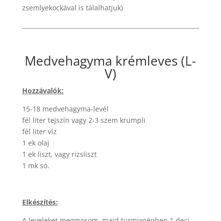
zsemlyekockával is tálalhatjuk)
Medvehagyma krémleves (L-
V)
Hozzávalók:
15-18 medvehagyma-levél
fél liter tejszín vagy 2-3 szem krumpli
fél liter víz
1 ek olaj
1 ek liszt, vagy rizsliszt
1 mk só.
Elkészítés:
A leveleket megmosom, majd turmixgépben 1 deci