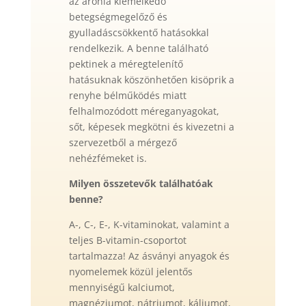
az arónia kiemelkedő
betegségmegelőző és
gyulladáscsökkentő hatásokkal
rendelkezik. A benne található
pektinek a méregtelenítő
hatásuknak köszönhetően kisöprik a
renyhe bélműködés miatt
felhalmozódott méreganyagokat,
sőt, képesek megkötni és kivezetni a
szervezetből a mérgező
nehézfémeket is.
Milyen összetevők találhatóak
benne?
A-, C-, E-, K-vitaminokat, valamint a
teljes B-vitamin-csoportot
tartalmazza! Az ásványi anyagok és
nyomelemek közül jelentős
mennyiségű kalciumot,
magnéziumot, nátriumot, káliumot,