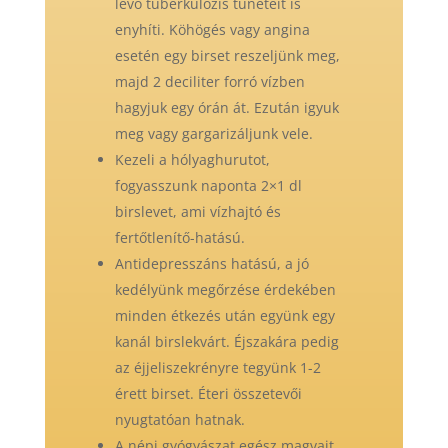
lévő tuberkulózis tüneteit is
enyhíti. Köhögés vagy angina
esetén egy birset reszeljünk meg,
majd 2 deciliter forró vízben
hagyjuk egy órán át. Ezután igyuk
meg vagy gargarizáljunk vele.
Kezeli a hólyaghurutot,
fogyasszunk naponta 2×1 dl
birslevet, ami vízhajtó és
fertőtlenítő-hatású.
Antidepresszáns hatású, a jó
kedélyünk megőrzése érdekében
minden étkezés után együnk egy
kanál birslekvárt. Éjszakára pedig
az éjjeliszekrényre tegyünk 1-2
érett birset. Éteri összetevői
nyugtatóan hatnak.
A népi gyógyászat egész magvait