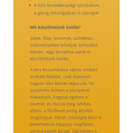
A birs termékenységi szimbólum,
a görög mitológiában is szerepel.
Mit készíthetünk belőle?
Sülve, főve, levesnek, sültekhez,
süteményekbe tehetjük, kompótot,
lekvárt, vagy birsalma-sajtot is
készíthetünk belőle.
A birs kicsumázása sajnos embert
próbáló feladat, csak óvatosan,
nagyon éles késsel végezzük. Ha
szeletelés közben a közepénél
elakadunk, hagyjuk egyben a
csumát, és főzzük meg fahéjas
lében, a főzőlevet pedig később
megihatjuk. Párolt zöldségek közé is
keverhetünk héjastul megfőzött,
apróra vágott birset. Sok helyen a