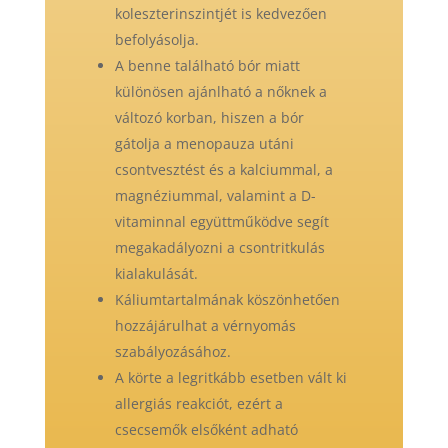
koleszterinszintjét is kedvezően
befolyásolja.
A benne található bór miatt
különösen ajánlható a nőknek a
változó korban, hiszen a bór
gátolja a menopauza utáni
csontvesztést és a kalciummal, a
magnéziummal, valamint a D-
vitaminnal együttműködve segít
megakadályozni a csontritkulás
kialakulását.
Káliumtartalmának köszönhetően
hozzájárulhat a vérnyomás
szabályozásához.
A körte a legritkább esetben vált ki
allergiás reakciót, ezért a
csecsemők elsőként adható