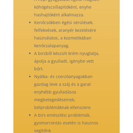
köhögéscsillapítóként, enyhe
hashajtóként alkalmazza.
Kenőcsökben égési sérülések,
felfekvések, aranyér kezelésére
használatos, a kozmetikában
kenőcsalapanyag.
A birsből készült krém nyugtatja,
ápolja a gyulladt, igénybe vett
bőrt.
Nyálka- és cserzőanyagokban
gazdag leve a száj és a garat
enyhébb gyulladásos
megbetegedéseinek,
bélproblémáknak ellenszere.
A birs emésztési problémák,
gyomorrontás esetén is hasznos
segítőnk