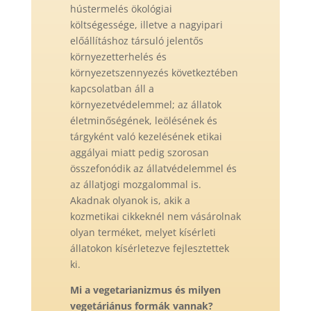
hústermelés ökológiai
költségessége, illetve a nagyipari
előállításhoz társuló jelentős
környezetterhelés és
környezetszennyezés következtében
kapcsolatban áll a
környezetvédelemmel; az állatok
életminőségének, leölésének és
tárgyként való kezelésének etikai
aggályai miatt pedig szorosan
összefonódik az állatvédelemmel és
az állatjogi mozgalommal is.
Akadnak olyanok is, akik a
kozmetikai cikkeknél nem vásárolnak
olyan terméket, melyet kísérleti
állatokon kísérletezve fejlesztettek
ki.
Mi a vegetarianizmus és m
i
lyen
veget
á
ri
á
n
us formák vannak?