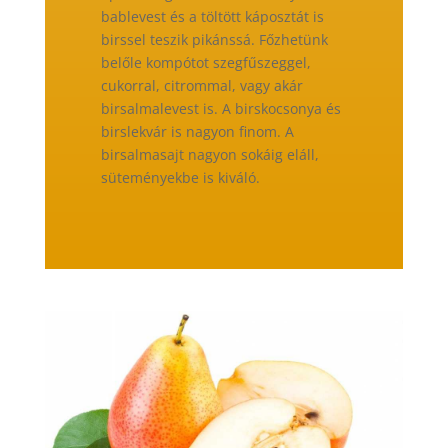
bablevest és a töltött káposztát is
birssel teszik pikánssá. Főzhetünk
belőle kompótot szegfűszeggel,
cukorral, citrommal, vagy akár
birsalmalevest is. A birskocsonya és
birslekvár is nagyon finom. A
birsalmasajt nagyon sokáig eláll,
süteményekbe is kiváló.