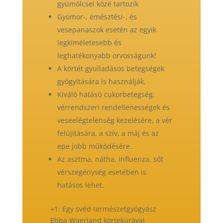
gyümölcsei közé tartozik
Gyomor-, emésztési-, és
vesepanaszok esetén az egyik
legkíméletesebb és
leghatékonyabb orvosságunk!
A körtét gyulladásos betegségek
gyógyítására is használják,
Kiváló hatású cukorbetegség,
vérrendszeri rendellenességek és
veseelégtelenség kezelésére, a vér
felújítására, a szív, a máj és az
epe jobb működésére.
Az asztma, nátha, influenza, sőt
vérszegénység esetében is
hatásos lehet.
+1: Egy svéd természetgyógyász
Ebba Waerland körtekúrával