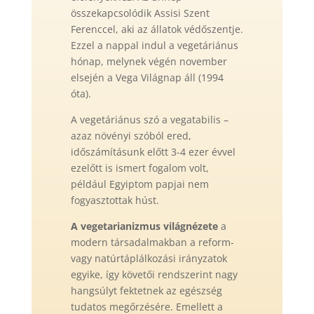
összekapcsolódik Assisi Szent
Ferenccel, aki az állatok védőszentje.
Ezzel a nappal indul a vegetáriánus
hónap, melynek végén november
elsején a Vega Világnap áll (1994
óta).
A vegetáriánus szó a vegatabilis –
azaz növényi szóból ered,
időszámításunk előtt 3-4 ezer évvel
ezelőtt is ismert fogalom volt,
például Egyiptom papjai nem
fogyasztottak húst.
A vegetarianizmus világnézete
a
modern társadalmakban a reform-
vagy natúrtáplálkozási irányzatok
egyike, így követői rendszerint nagy
hangsúlyt fektetnek az egészség
tudatos megőrzésére. Emellett a