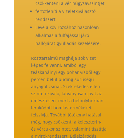
csökkenteni a vér húgysavszintjét
fertőtleníti a vizeletkiválasztó
rendszert
Leve a kövirózsához hasonlóan
alkalmas a fülfájással járó
hallójárat-gyulladás kezelésére.
Rosttartalmú maghéja sok vizet
képes felvenni, amiből egy
teáskanálnyi egy pohár vízből egy
percen belül puding sűrűségű
anyagot csinál. Székrekedés ellen
szintén kiváló, látványosan javít az
emésztésen, mert a bélbolyhokban
lerakódott bomlástermékeket
felszívja. További jótékony hatásai
még, hogy csökkenti a koleszterin-
és vércukor szintet, valamint tisztítja
a nyirokrendszert. Bélelzáródás