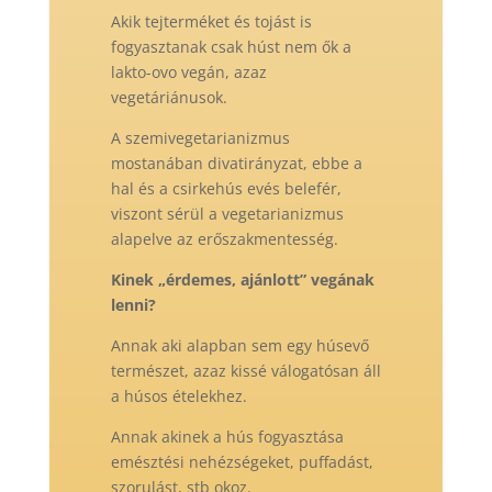
Akik tejterméket és tojást is
fogyasztanak csak húst nem ők a
lakto-ovo vegán, azaz
vegetáriánusok.
A szemivegetarianizmus
mostanában divatirányzat, ebbe a
hal és a csirkehús evés belefér,
viszont sérül a vegetarianizmus
alapelve az erőszakmentesség.
Kinek „érdemes, ajánlott” vegának
lenni?
Annak aki alapban sem egy húsevő
természet, azaz kissé válogatósan áll
a húsos ételekhez.
Annak akinek a hús fogyasztása
emésztési nehézségeket, puffadást,
szorulást, stb okoz.