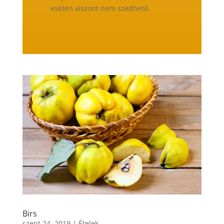
esetén viszont nem szedhető.
Birs
szept 24, 2019
|
Ételek