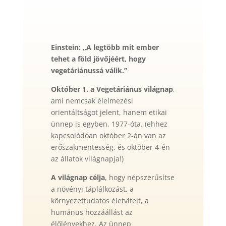
Einstein: „A legtöbb mit ember
tehet a föld jövőjéért, hogy
vegetáriánussá válik.”
Október 1. a Vegetáriánus világnap
,
ami nemcsak élelmezési
orientáltságot jelent, hanem etikai
ünnep is egyben, 1977-óta. (ehhez
kapcsolódóan október 2-án van az
erőszakmentesség, és október 4-én
az állatok világnapja!)
A világnap célja
, hogy népszerűsítse
a növényi táplálkozást, a
környezettudatos életvitelt, a
humánus hozzáállást az
élőlényekhez. Az ünnep