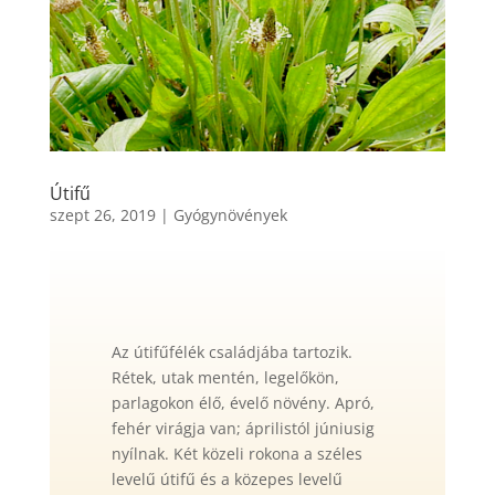
Útifű
szept 26, 2019
|
Gyógynövények
Az útifűfélék családjába tartozik.
Rétek, utak mentén, legelőkön,
parlagokon élő, évelő növény. Apró,
fehér virágja van; áprilistól júniusig
nyílnak. Két közeli rokona a széles
levelű útifű és a közepes levelű