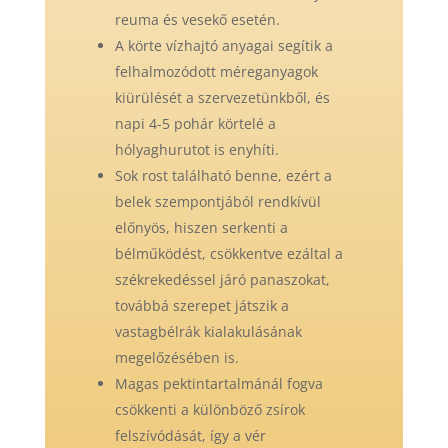
reuma és vesekő esetén.
A körte vízhajtó anyagai segítik a
felhalmozódott méreganyagok
kiürülését a szervezetünkből, és
napi 4-5 pohár körtelé a
hólyaghurutot is enyhíti.
Sok rost található benne, ezért a
belek szempontjából rendkívül
előnyös, hiszen serkenti a
bélműködést, csökkentve ezáltal a
székrekedéssel járó panaszokat,
továbbá szerepet játszik a
vastagbélrák kialakulásának
megelőzésében is.
Magas pektintartalmánál fogva
csökkenti a különböző zsírok
felszívódását, így a vér