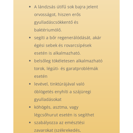
A lándzsás útifű sok bajra jelent
orvosságot, hiszen erős
gyulladáscsökkentő és
baktériumölő.
segíti a bőr regenerálódását, akár
égési sebek és rovarcsípések
esetén is alkalmazható.
belsőleg tökéletesen alkalmazható
torok, légúti- és garatproblémák
esetén
levével, tinktúrájával való
öblögetés enyhíti a szájüregi
gyulladásokat
köhögés, asztma, vagy
légcsőhurut esetén is segíthet
szabályozza az emésztési
zavarokat (székrekedés,