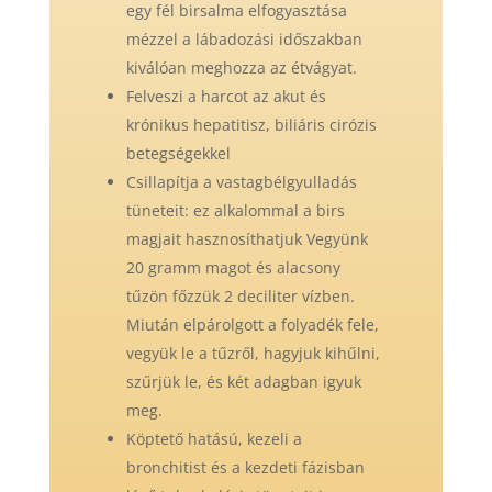
egy fél birsalma elfogyasztása
mézzel a lábadozási időszakban
kiválóan meghozza az étvágyat.
Felveszi a harcot az akut és
krónikus hepatitisz, biliáris cirózis
betegségekkel
Csillapítja a vastagbélgyulladás
tüneteit: ez alkalommal a birs
magjait hasznosíthatjuk Vegyünk
20 gramm magot és alacsony
tűzön főzzük 2 deciliter vízben.
Miután elpárolgott a folyadék fele,
vegyük le a tűzről, hagyjuk kihűlni,
szűrjük le, és két adagban igyuk
meg.
Köptető hatású, kezeli a
bronchitist és a kezdeti fázisban