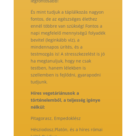
legfontosabb!
És mint tudjuk a táplálkozás nagyon
fontos, de az egészséges élethez
ennél többre van szükség! Fontos a
napi megfelelő mennyiségű folyadék
bevitel (leginkább víz), a
mindennapos ürítés, és a
testmozgás is! A stresszkezelést is jó
ha megtanuljuk, hogy ne csak
testben, hanem lélekben is
szellemben is fejlődni, gyarapodni
tudjunk.
Híres vegetáriánusok a
történelemből, a teljesség igénye
nélkül:
Pitagorasz, Empedoklész
Hésziodosz,Platón, és a híres római