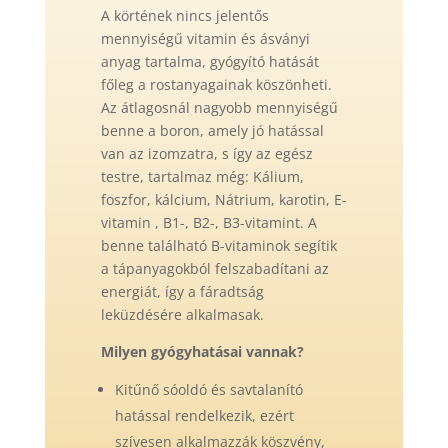
A körtének nincs jelentős
mennyiségű vitamin és ásványi
anyag tartalma, gyógyító hatását
főleg a rostanyagainak köszönheti.
Az átlagosnál nagyobb mennyiségű
benne a boron, amely jó hatással
van az izomzatra, s így az egész
testre, tartalmaz még: Kálium,
foszfor, kálcium, Nátrium, karotin, E-
vitamin , B1-, B2-, B3-vitamint. A
benne található B-vitaminok segítik
a tápanyagokból felszabadítani az
energiát, így a fáradtság
leküzdésére alkalmasak.
Milyen gyógyhatásai vannak?
Kitűnő sóoldó és savtalanító
hatással rendelkezik, ezért
szívesen alkalmazzák köszvény,