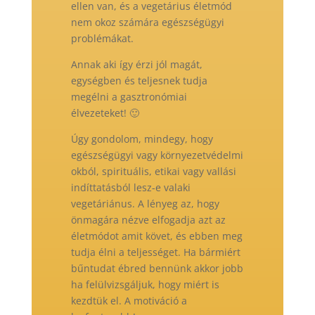
ellen van, és a vegetárius életmód
nem okoz számára egészségügyi
problémákat.
Annak aki így érzi jól magát,
egységben és teljesnek tudja
megélni a gasztronómiai
élvezeteket! 🙂
Úgy gondolom, mindegy, hogy
egészségügyi vagy környezetvédelmi
okból, spirituális, etikai vagy vallási
indíttatásból lesz-e valaki
vegetáriánus. A lényeg az, hogy
önmagára nézve elfogadja azt az
életmódot amit követ, és ebben meg
tudja élni a teljességet. Ha bármiért
bűntudat ébred bennünk akkor jobb
ha felülvizsgáljuk, hogy miért is
kezdtük el. A motiváció a