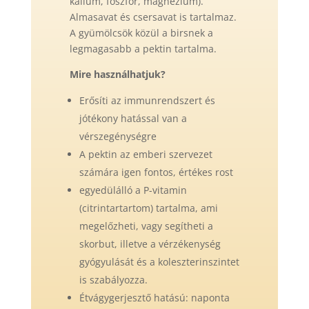
kálium, foszfor, magnézium).
Almasavat és csersavat is tartalmaz.
A gyümölcsök közül a birsnek a
legmagasabb a pektin tartalma.
Mire használhatjuk?
Erősíti az immunrendszert és
jótékony hatással van a
vérszegénységre
A pektin az emberi szervezet
számára igen fontos, értékes rost
egyedülálló a P-vitamin
(citrintartartom) tartalma, ami
megelőzheti, vagy segítheti a
skorbut, illetve a vérzékenység
gyógyulását és a koleszterinszintet
is szabályozza.
Étvágygerjesztő hatású: naponta