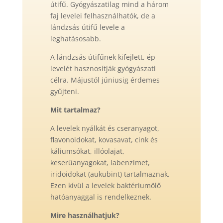
útifű. Gyógyászatilag mind a három
faj levelei felhasználhatók, de a
lándzsás útifű levele a
leghatásosabb.
A lándzsás útifűnek kifejlett, ép
levelét hasznosítják gyógyászati
célra. Májustól júniusig érdemes
gyűjteni.
Mit tartalmaz?
A levelek nyálkát és cseranyagot,
flavonoidokat, kovasavat, cink és
káliumsókat, illóolajat,
keserűanyagokat, labenzimet,
iridoidokat (aukubint) tartalmaznak.
Ezen kívül a levelek baktériumölő
hatóanyaggal is rendelkeznek.
Mire használhatjuk?