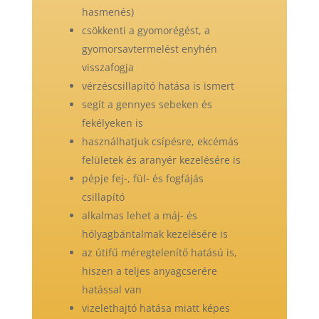
hasmenés)
csökkenti a gyomorégést, a
gyomorsavtermelést enyhén
visszafogja
vérzéscsillapító hatása is ismert
segít a gennyes sebeken és
fekélyeken is
használhatjuk csípésre, ekcémás
felületek és aranyér kezelésére is
pépje fej-, fül- és fogfájás
csillapító
alkalmas lehet a máj- és
hólyagbántalmak kezelésére is
az útifű méregtelenítő hatású is,
hiszen a teljes anyagcserére
hatással van
vizelethajtó hatása miatt képes