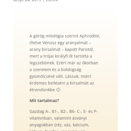
A görög mitológia szerint Aphrodité,
illetve Vénusz egy aranyalmát –
arany birsalmát – kapott Paristól,
mert a trójai királyfi őt tartotta a
legszebbnek. Ezért már az ókorban
a szerelem és a boldogság
gyümölcsévé vált. Lássuk, miért
érdemes beiktatni a birsalmát az
étrendünkbe 🙂
Mit tartalmaz?
Gazdag A-, B1-, B2-, B6- C-, E- és P-
vitaminban, valamint ásványi
anyagokban (réz, vas, kalcium,