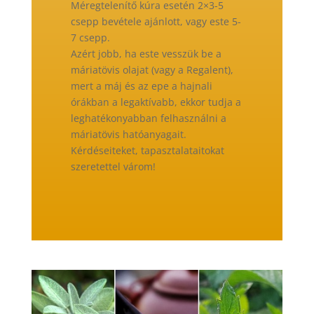
Méregtelenítő kúra esetén 2×3-5
csepp bevétele ajánlott, vagy este 5-
7 csepp.
Azért jobb, ha este vesszük be a
máriatövis olajat (vagy a Regalent),
mert a máj és az epe a hajnali
órákban a legaktívabb, ekkor tudja a
leghatékonyabban felhasználni a
máriatövis hatóanyagait.
Kérdéseiteket, tapasztalataitokat
szeretettel várom!