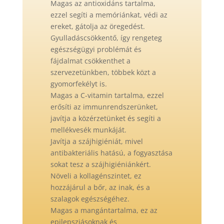
Magas az antioxidáns tartalma
,
ezzel segíti a memóriánkat, védi az
ereket, gátolja az öregedést.
Gyulladáscsökkentő
, így rengeteg
egészségügyi problémát és
fájdalmat csökkenthet a
szervezetünkben, többek közt a
gyomorfekélyt is.
Magas a C-vitamin tartalma
, ezzel
erősíti az immunrendszerünket,
javítja a közérzetünket és segíti a
mellékvesék munkáját.
Javítja a szájhigiéniát
, mivel
antibakteriális hatású, a fogyasztása
sokat tesz a szájhigiéniánkért.
Növeli a kollagénszintet
, ez
hozzájárul a bőr, az inak, és a
szalagok egészségéhez.
Magas a mangántartalma
, ez az
epilepsziásoknak és