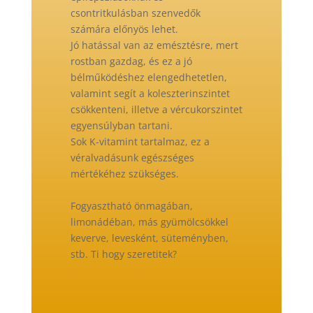
csontritkulásban szenvedők
számára előnyös lehet.
Jó hatással van az emésztésre
, mert
rostban gazdag, és ez a jó
bélműködéshez elengedhetetlen,
valamint segít a koleszterinszintet
csökkenteni, illetve a vércukorszintet
egyensúlyban tartani.
Sok K-vitamint tartalma
z, ez a
véralvadásunk egészséges
mértékéhez szükséges.
Fogyasztható önmagában,
limonádéban, más gyümölcsökkel
keverve, levesként, süteményben,
stb. Ti hogy szeretitek?