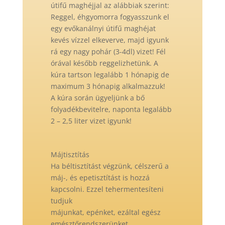
útifű maghéjjal az alábbiak szerint:
Reggel, éhgyomorra fogyasszunk el
egy evőkanálnyi útifű maghéjat
kevés vízzel elkeverve, majd igyunk
rá egy nagy pohár (3-4dl) vizet! Fél
órával később reggelizhetünk. A
kúra tartson legalább 1 hónapig de
maximum 3 hónapig alkalmazzuk!
A kúra során ügyeljünk a bő
folyadékbevitelre, naponta legalább
2 – 2,5 liter vizet igyunk!
Májtisztítás
Ha béltisztítást végzünk, célszerű a
máj-, és epetisztítást is hozzá
kapcsolni. Ezzel tehermentesíteni
tudjuk
májunkat, epénket, ezáltal egész
emésztőrendszerünket.