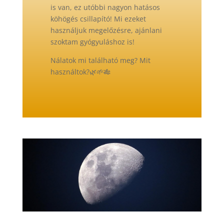
is van, ez utóbbi nagyon hatásos
köhögés csillapító! Mi ezeket
használjuk megelőzésre, ajánlani
szoktam gyógyuláshoz is!
Nálatok mi található meg? Mit
használtok?
🌿
🌱
🎋