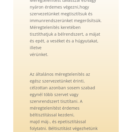
Méregtelenítést tavasszal és/vagy
nyáron érdemes végezni,hogy
szervezetünket megtisztítsuk és
immunrendszerünket megerősítsük.
Méregtelenítés keretében
tisztíthatjuk a bélrendszert, a májat
és epét, a veséket és a húgyutakat,
illetve
vérünket.
Az általános méregtelenítés az
egész szervezetünket érinti,
célzottan azonban sosem szabad
egynél több szervet vagy
szervrendszert tisztítani. A
méregtelenítést érdemes
béltisztítással kezdeni,
majd máj-, és epetisztítással
folytatni. Béltisztítást végezhetünk