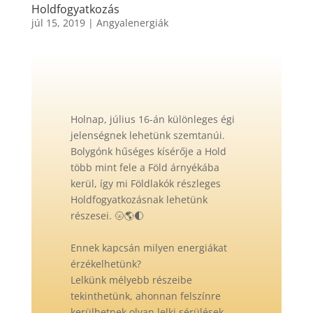
Holdfogyatkozás
júl 15, 2019
|
Angyalenergiák
Holnap,
július 16-án
különleges égi
jelenségnek lehetünk szemtanúi.
Bolygónk hűséges kísérője a Hold
több mint fele a Föld árnyékába
kerül, így mi Földlakók részleges
Holdfogyatkozás
nak lehetünk
részesei.
🌝
🌎
🌓
Ennek kapcsán milyen energiákat
érzékelhetünk?
Lelkünk mélyebb részeibe
tekinthetünk, ahonnan felszínre
kerülhetnek olyan lelki sérülések,