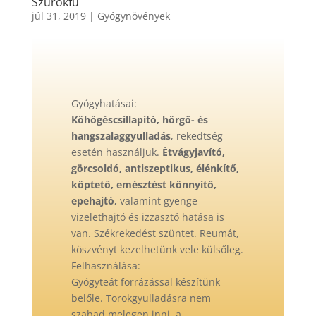
Szurokfű
júl 31, 2019
|
Gyógynövények
Gyógyhatásai:
Köhögéscsillapító, hörgő- és
hangszalaggyulladás
, rekedtség
esetén használjuk.
Étvágyjavító,
görcsoldó, antiszeptikus, élénkítő,
köptető, emésztést könnyítő,
epehajtó
,
valamint gyenge
vizelethajtó és izzasztó hatása is
van. Székrekedést szüntet. Reumát,
köszvényt kezelhetünk vele külsőleg.
Felhasználása:
Gyógyteát forrázással készítünk
belőle. Torokgyulladásra nem
szabad melegen inni, a