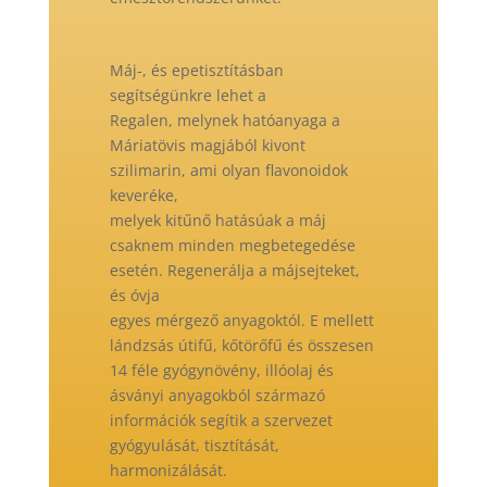
Máj-, és epetisztításban
segítségünkre lehet a
Regalen, melynek hatóanyaga a
Máriatövis magjából kivont
szilimarin, ami olyan flavonoidok
keveréke,
melyek kitűnő hatásúak a máj
csaknem minden megbetegedése
esetén. Regenerálja a májsejteket,
és óvja
egyes mérgező anyagoktól. E mellett
lándzsás útifű, kőtörőfű és összesen
14 féle gyógynövény, illóolaj és
ásványi anyagokból származó
információk segítik a szervezet
gyógyulását, tisztítását,
harmonizálását.