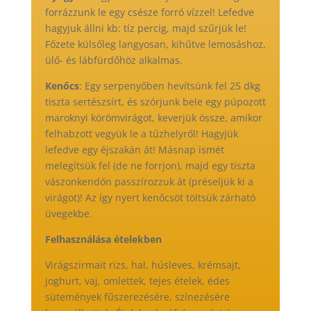
forrázzunk le egy csésze forró vízzel! Lefedve
hagyjuk állni kb: tíz percig, majd szűrjük le!
Főzete külsőleg langyosan, kihűtve lemosáshoz,
ülő- és lábfürdőhöz alkalmas.
Kenőcs
: Egy serpenyőben hevítsünk fel 25 dkg
tiszta sertészsírt, és szórjunk bele egy púpozott
maroknyi körömvirágot, keverjük össze, amikor
felhabzott vegyük le a tűzhelyről! Hagyjük
lefedve egy éjszakán át! Másnap ismét
melegítsük fel (de ne forrjon), majd egy tiszta
vászonkendőn passzírozzuk át (préseljük ki a
virágot)! Az így nyert kenőcsöt töltsük zárható
üvegekbe.
Felhasználása ételekben
Virágszirmait rizs, hal, húsleves, krémsajt,
joghurt, vaj, omlettek, tejes ételek, édes
sütemények fűszerezésére, színezésére