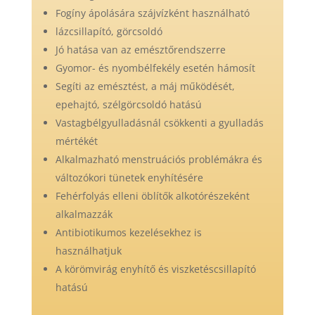
Fogíny ápolására szájvízként használható
lázcsillapító, görcsoldó
Jó hatása van az emésztőrendszerre
Gyomor- és nyombélfekély esetén hámosít
Segíti az emésztést, a máj működését,
epehajtó, szélgörcsoldó hatású
Vastagbélgyulladásnál csökkenti a gyulladás
mértékét
Alkalmazható menstruációs problémákra és
változókori tünetek enyhítésére
Fehérfolyás elleni öblítők alkotórészeként
alkalmazzák
Antibiotikumos kezelésekhez is
használhatjuk
A körömvirág enyhítő és viszketéscsillapító
hatású