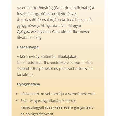
Az orvosi körömvirág (Calendula officinalis) a
fészkesvirágzatúak rendjébe és az
őszirózsafélék családjába tartozó fűszer-, és
gyógynövény. Virágzata a VIII. Magyar
Gyógyszerkönyvben Calendulae flos néven
hivatalos drog.
Hatóanyagai
A körömvirág különféle illóolajakat,
karotinoidokat, flavonoidokat, szaponinokat,
szabad triterpéneket és poliszacharidokat is
tartalmaz.
Gyógyhatása
Látásjavító, mivel tisztítja a szemfenék ereit
Száj- és garatgyulladások (torok-
mandulagyulladás) kezelésére gargarizáló-
és öblögetőteaként,