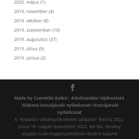
2020. május
(1)
2019. november
(4)
2019. október
(8)
2019. szeptember
(10)
2019. augusztus
(37)
2019. július
(9)
2019. június
(2)
Made by Csereklei Anikó
|
Adatkezelési tájékoztató
|
Kiskorú hozzájáruló nyilatkozat
|
Hozzájáruló
nyilatkozat
A "kisadózó vállalkozók tételes adójáról" (KATA) 2022.
július 18. napján bevezetett 2022. évi XIII. törvény
alapján csak magánszemélyek részére tudunk