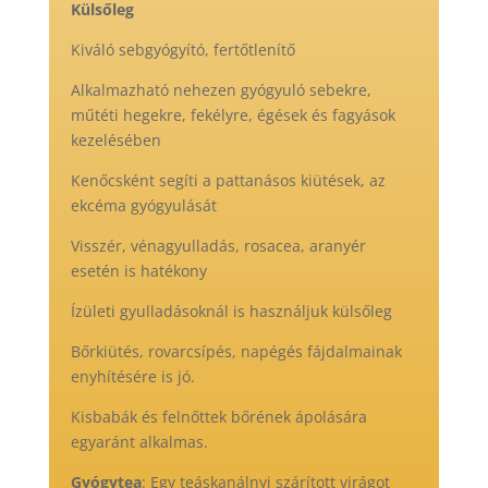
Külsőleg
Kiváló sebgyógyító, fertőtlenítő
Alkalmazható nehezen gyógyuló sebekre,
műtéti hegekre, fekélyre, égések és fagyások
kezelésében
Kenőcsként segíti a pattanásos kiütések, az
ekcéma gyógyulását
Visszér, vénagyulladás, rosacea, aranyér
esetén is hatékony
Ízületi gyulladásoknál is használjuk külsőleg
Bőrkiütés, rovarcsípés, napégés fájdalmainak
enyhítésére is jó.
Kisbabák és felnőttek bőrének ápolására
egyaránt alkalmas.
Gyógytea
: Egy teáskanálnyi szárított virágot