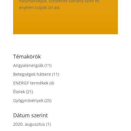
használhatjuk. Ételeknek sáfrány színt és
enyhén csípős ízt ad.
Témakörök
Angyalenergiák
(11)
Betegségek háttere
(11)
ENERGY termékek
(4)
Ételek
(21)
Gyógynövények
(25)
Dátum szerint
2020. augusztus
(1)