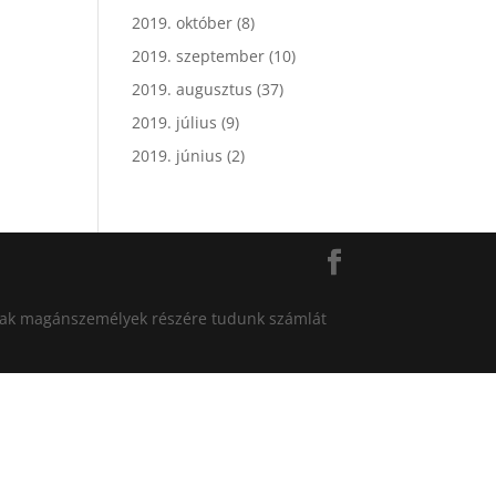
2019. október
(8)
2019. szeptember
(10)
2019. augusztus
(37)
2019. július
(9)
2019. június
(2)
án csak magánszemélyek részére tudunk számlát