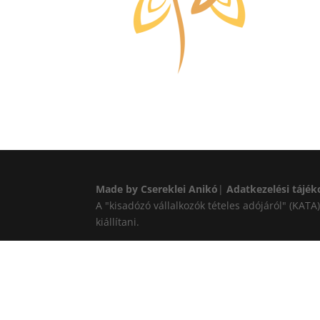
Made by Csereklei Anikó
|
Adatkezelési tájék
A "kisadózó vállalkozók tételes adójáról" (KAT
kiállítani.