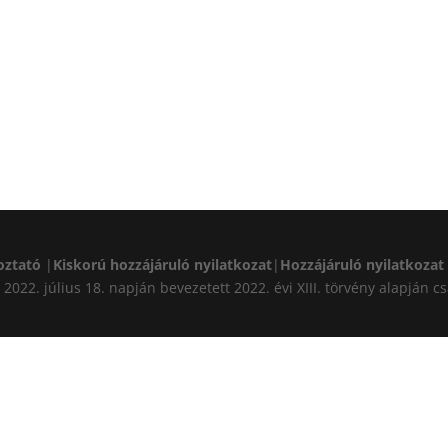
oztató
|
Kiskorú hozzájáruló nyilatkozat
|
Hozzájáruló nyilatkozat
A) 2022. július 18. napján bevezetett 2022. évi XIII. törvény alapj