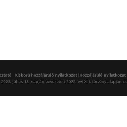
oztató
|
Kiskorú hozzájáruló nyilatkozat
|
Hozzájáruló nyilatkozat
A) 2022. július 18. napján bevezetett 2022. évi XIII. törvény alapj