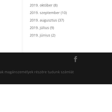
2019. október
(8)
2019. szeptember
(10)
2019. augusztus
(37)
2019. július
(9)
2019. június
(2)
án csak magánszemélyek részére tudunk számlát