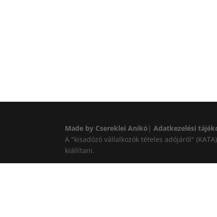
Made by Csereklei Anikó
|
Adatkezelési tájék
A "kisadózó vállalkozók tételes adójáról" (KAT
kiállítani.