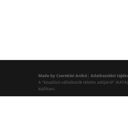
Made by Csereklei Anikó
|
Adatkezelési tájék
A "kisadózó vállalkozók tételes adójáról" (KAT
kiállítani.