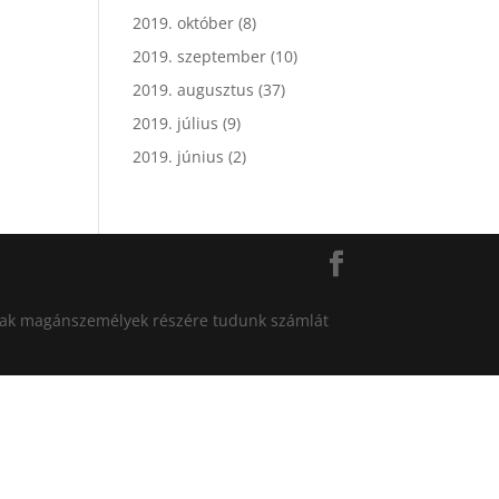
2019. október
(8)
2019. szeptember
(10)
2019. augusztus
(37)
2019. július
(9)
2019. június
(2)
án csak magánszemélyek részére tudunk számlát