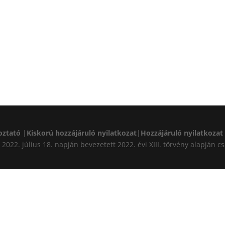
oztató
|
Kiskorú hozzájáruló nyilatkozat
|
Hozzájáruló nyilatkozat
A) 2022. július 18. napján bevezetett 2022. évi XIII. törvény alapj