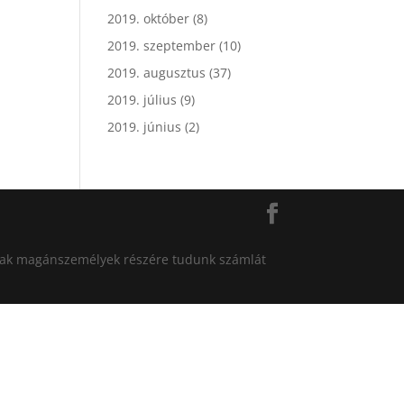
2019. október
(8)
2019. szeptember
(10)
2019. augusztus
(37)
2019. július
(9)
2019. június
(2)
án csak magánszemélyek részére tudunk számlát