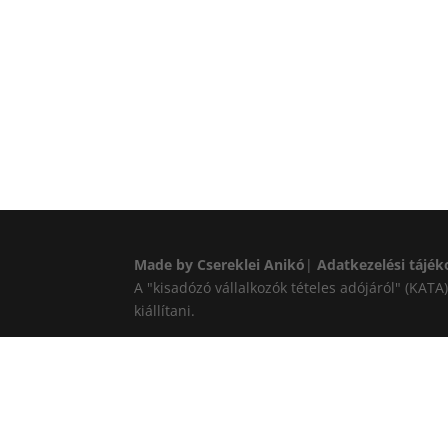
Made by Csereklei Anikó
|
Adatkezelési tájék
A "kisadózó vállalkozók tételes adójáról" (KAT
kiállítani.