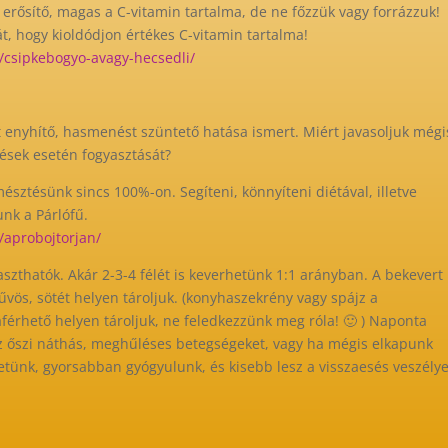
erősítő, magas a C-vitamin tartalma, de ne főzzük vagy forrázzuk!
t, hogy kioldódjon értékes C-vitamin tartalma!
/csipkebogyo-avagy-hecsedli/
enyhítő, hasmenést szüntető hatása ismert. Miért javasoljuk mégi
dések esetén fogyasztását?
észtésünk sincs 100%-on. Segíteni, könnyíteni diétával, illetve
nk a Párlófű.
/aprobojtorjan/
yaszthatók. Akár 2-3-4 félét is keverhetünk 1:1 arányban. A bekevert
űvös, sötét helyen tároljuk. (konyhaszekrény vagy spájz a
érhető helyen tároljuk, ne feledkezzünk meg róla! 🙂 ) Naponta
az őszi náthás, meghűléses betegségeket, vagy ha mégis elkapunk
tünk, gyorsabban gyógyulunk, és kisebb lesz a visszaesés veszélye