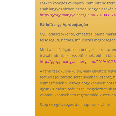
Láz- és köhögés csillapító, immunrendszere 
Csak langyos vízben áztassuk egy éjszakán á
http://gyogyitoangyalenergia.hu/2019/08/24
Párlófű
vagy
Apróbojtorján
Gyulladáscsökkentő, emésztési bántalmakat 
felső légúti, náthás, influenzás megbetege
Mert a felső légutak ha betegek, akkor az em
teával tudunk szervezetünknek, ebben társu
http://gyogyitoangyalenergia.hu/2019/10/18
A fenti teák külön-külön, vagy együtt is fog
teafüvet jól záródó sötét üvegben, száraz, h
legmegfelelőbb, lényeg hogy könnyen hozzáf
igyunk 1 csésze teát, ezzel megelőzhetjük 
valamit, könnyebben regenerálódik szerveze
Szép és egészséges őszi napokat kívánok!