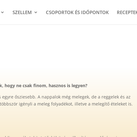
SZELLEM
CSOPORTOK ÉS IDŐPONTOK
RECEPTE
k, hogy ne csak finom, hasznos is legyen?
s egyre ősziesebb. A nappalok még melegek, de a reggelek és az
bbször igényli a meleg folyadékot, illetve a melegítő ételeket is.