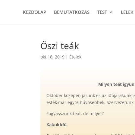
KEZDŐLAP
BEMUTATKOZÁS
TEST
LÉLEK
Őszi teák
okt 18, 2019
|
Ételek
Milyen teát igyun
Október közepén járunk és az időjárásunk i
esték már egyre hűvösebbek. Szervezetünk tö
Fogyasszunk teát, de milyet?
Kakukkfű
: