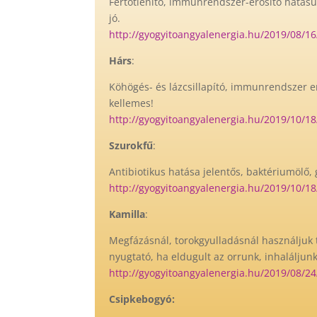
Fertőtlenítő, immunrendszer-erősítő hatású,
jó.
http://gyogyitoangyalenergia.hu/2019/08/16
Hárs
:
Köhögés- és lázcsillapító, immunrendszer er
kellemes!
http://gyogyitoangyalenergia.hu/2019/10/18
Szurokfű
:
Antibiotikus hatása jelentős, baktériumölő,
http://gyogyitoangyalenergia.hu/2019/10/1
Kamilla
:
Megfázásnál, torokgyulladásnál használjuk t
nyugtató, ha eldugult az orrunk, inhaláljunk
http://gyogyitoangyalenergia.hu/2019/08/24
Csipkebogyó: