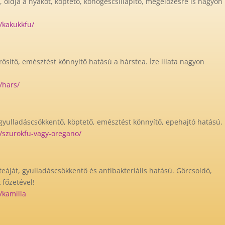
 oldja a nyákot, köptető, köhögéscsillapító, megelőzésre is nagyon
/kakukkfu/
ősítő, emésztést könnyítő hatású a hárstea. Íze illata nagyon
/hars/
 gyulladáscsökkentő, köptető, emésztést könnyítő, epehajtó hatású.
8/szurokfu-vagy-oregano/
eáját, gyulladáscsökkentő és antibakteriális hatású. Görcsoldó,
 főzetével!
/kamilla