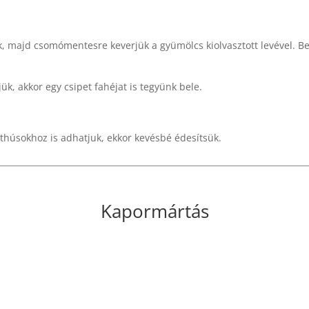
juk, majd csomómentesre keverjük a gyümölcs kiolvasztott levével. Be
ük, akkor egy csipet fahéjat is tegyünk bele.
thúsokhoz is adhatjuk, ekkor kevésbé édesítsük.
Kapormártás