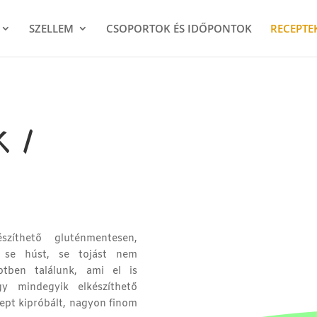
SZELLEM
CSOPORTOK ÉS IDŐPONTOK
RECEPTE
k /
zíthető gluténmentesen,
, se húst, se tojást nem
ptben találunk, ami el is
gy mindegyik elkészíthető
cept kipróbált, nagyon finom