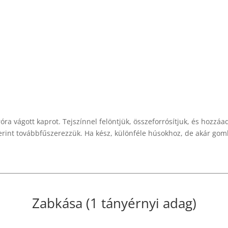
róra vágott kaprot. Tejszínnel felöntjük, összeforrósítjuk, és hozzá
zerint továbbfűszerezzük. Ha kész, különféle húsokhoz, de akár gom
Zabkása (1 tányérnyi adag)