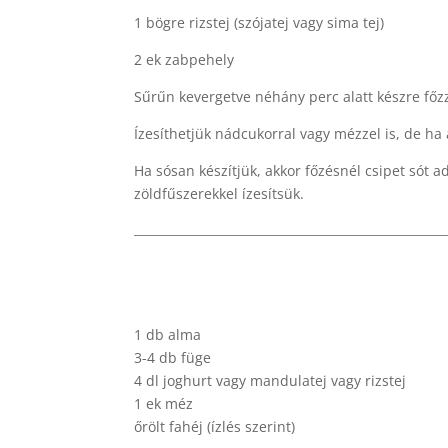
1 bögre rizstej (szójatej vagy sima tej)
2 ek zabpehely
Sűrűn kevergetve néhány perc alatt készre főz
Ízesíthetjük nádcukorral vagy mézzel is, de ha
Ha sósan készítjük, akkor főzésnél csipet sót a
zöldfűszerekkel ízesítsük.
1 db alma
3-4 db füge
4 dl joghurt vagy mandulatej vagy rizstej
1 ek méz
őrölt fahéj (ízlés szerint)