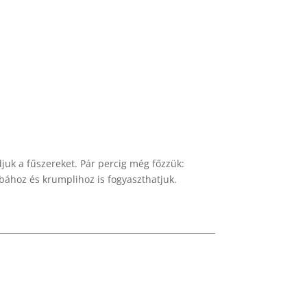
adjuk a fűszereket. Pár percig még főzzük:
bához és krumplihoz is fogyaszthatjuk.