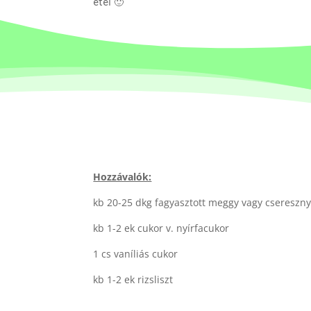
étel 🙂
Hozzávalók:
kb 20-25 dkg fagyasztott meggy vagy cseresznye
kb 1-2 ek cukor v. nyírfacukor
1 cs vaníliás cukor
kb 1-2 ek rizsliszt