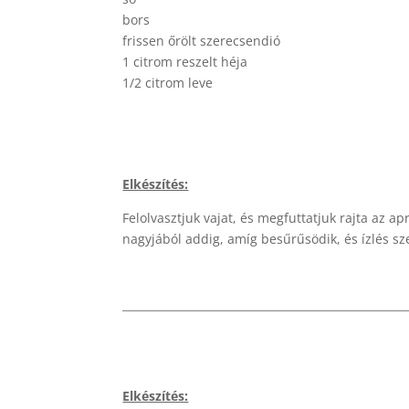
bors
frissen őrölt szerecsendió
1 citrom reszelt héja
1/2 citrom leve
Elkészítés:
Felolvasztjuk vajat, és megfuttatjuk rajta az ap
nagyjából addig, amíg besűrűsödik, és ízlés s
Elkészítés: