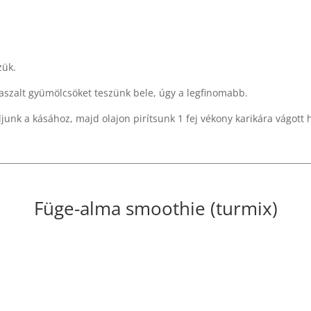
zük.
 aszalt gyümölcsöket teszünk bele, úgy a legfinomabb.
djunk a kásához, majd olajon pirítsunk 1 fej vékony karikára vágott 
Füge-alma smoothie (turmix)