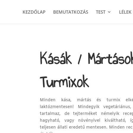
KEZDŐLAP
BEMUTATKOZÁS
TEST
LÉLEK
Kásák / Mártáso
Turmixok
Minden kása, mártás és turmix elkés
laktózmentesen! Mindegyik vegetáriánus
tartalmaz, de tejterméket némelyik rece
hagyható, vagy növényivel kiváltható, í
teljesen állati eredetű mentesen. Minden re