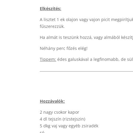
Elkészítés:
A lisztet 1 ek olajon vagy vajon picit megpirít
fűszerezzük.
Ha almát is teszünk hozzá, vagy almából készítj
Néhány perc főzés elég!
Tippem:
édes galuskával a legfinomabb, de sül
Hozzávalók:
2 nagy csokor kapor
4 dl tejszín (rizstejszin)
5 dkg vaj vagy egyéb zsiradék
só