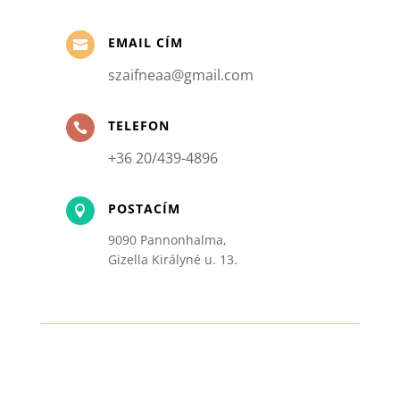
EMAIL CÍM

szaifneaa@gmail.com
TELEFON

+36 20/439-4896
POSTACÍM

9090 Pannonhalma,
Gizella Királyné u. 13.