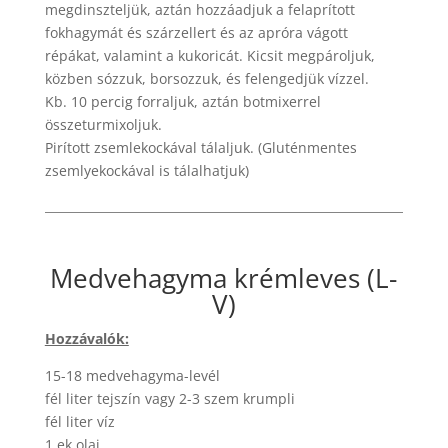
megdinszteljük, aztán hozzáadjuk a felaprított
fokhagymát és szárzellert és az apróra vágott
répákat, valamint a kukoricát. Kicsit megpároljuk,
közben sózzuk, borsozzuk, és felengedjük vízzel.
Kb. 10 percig forraljuk, aztán botmixerrel
összeturmixoljuk.
Pirított zsemlekockával tálaljuk. (Gluténmentes
zsemlyekockával is tálalhatjuk)
Medvehagyma krémleves (L-
V)
Hozzávalók:
15-18 medvehagyma-levél
fél liter tejszín vagy 2-3 szem krumpli
fél liter víz
1 ek olaj