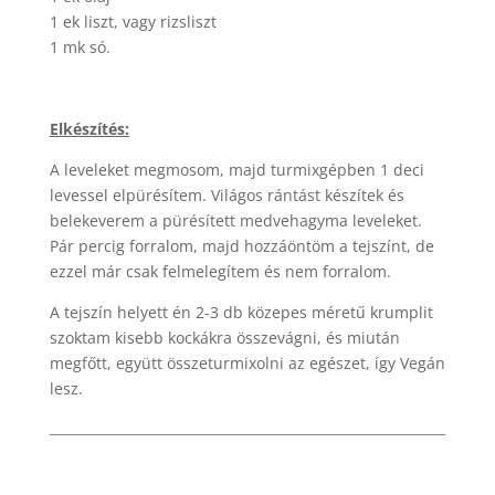
1 ek liszt, vagy rizsliszt
1 mk só.
Elkészítés:
A leveleket megmosom, majd turmixgépben 1 deci
levessel elpürésítem. Világos rántást készítek és
belekeverem a pürésített medvehagyma leveleket.
Pár percig forralom, majd hozzáöntöm a tejszínt, de
ezzel már csak felmelegítem és nem forralom.
A tejszín helyett én 2-3 db közepes méretű krumplit
szoktam kisebb kockákra összevágni, és miután
megfőtt, együtt összeturmixolni az egészet, így Vegán
lesz.