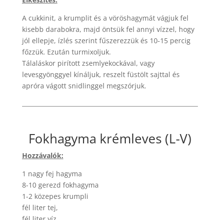
A cukkinit, a krumplit és a vöröshagymát vágjuk fel
kisebb darabokra, majd öntsük fel annyi vízzel, hogy
jól ellepje, ízlés szerint fűszerezzük és 10-15 percig
főzzük. Ezután turmixoljuk.
Tálaláskor pirított zsemlyekockával, vagy
levesgyönggyel kínáljuk, reszelt füstölt sajttal és
apróra vágott snidlinggel megszórjuk.
Fokhagyma krémleves (L-V)
Hozzávalók:
1 nagy fej hagyma
8-10 gerezd fokhagyma
1-2 közepes krumpli
fél liter tej,
fél liter víz