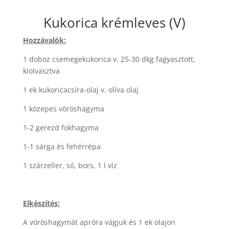
Kukorica krémleves (V)
Hozzávalók:
1 doboz csemegekukorica v. 25-30 dkg fagyasztott,
kiolvasztva
1 ek kukoricacsíra-olaj v. olíva olaj
1 közepes vöröshagyma
1-2 gerezd fokhagyma
1-1 sárga és fehérrépa
1 szárzeller, só, bors, 1 l víz
Elkészítés:
A vöröshagymát apróra vágjuk és 1 ek olajon