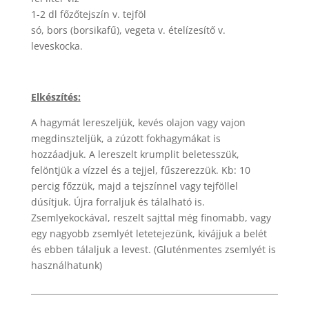
1-2 dl főzőtejszín v. tejföl
só, bors (borsikafű), vegeta v. ételízesítő v.
leveskocka.
Elkészítés:
A hagymát lereszeljük, kevés olajon vagy vajon
megdinszteljük, a zúzott fokhagymákat is
hozzáadjuk. A lereszelt krumplit beletesszük,
felöntjük a vízzel és a tejjel, fűszerezzük. Kb: 10
percig főzzük, majd a tejszínnel vagy tejföllel
dúsítjuk. Újra forraljuk és tálalható is.
Zsemlyekockával, reszelt sajttal még finomabb, vagy
egy nagyobb zsemlyét letetejezünk, kivájjuk a belét
és ebben tálaljuk a levest. (Gluténmentes zsemlyét is
használhatunk)