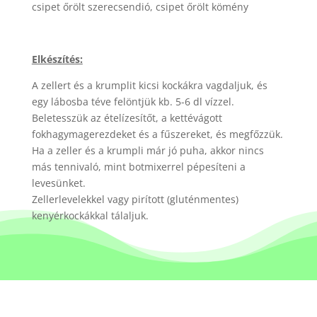
csipet őrölt szerecsendió, csipet őrölt kömény
Elkészítés:
A zellert és a krumplit kicsi kockákra vagdaljuk, és
egy lábosba téve felöntjük kb. 5-6 dl vízzel.
Beletesszük az ételízesítőt, a kettévágott
fokhagymagerezdeket és a fűszereket, és megfőzzük.
Ha a zeller és a krumpli már jó puha, akkor nincs
más tennivaló, mint botmixerrel pépesíteni a
levesünket.
Zellerlevelekkel vagy pirított (gluténmentes)
kenyérkockákkal tálaljuk.