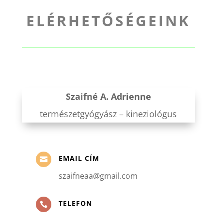
ELÉRHETŐSÉGEINK
Szaifné A. Adrienne
természetgyógyász – kineziológus
EMAIL CÍM

szaifneaa@gmail.com
TELEFON
