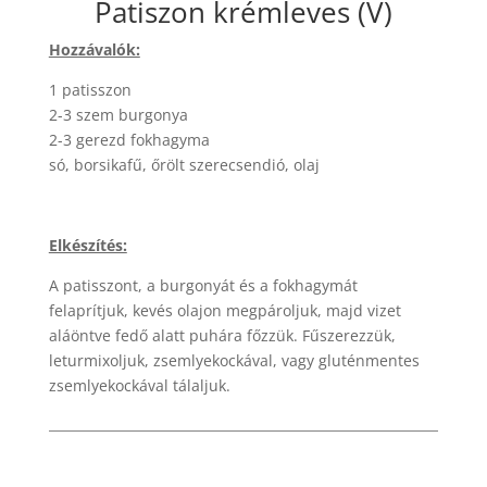
Patiszon krémleves (V)
Hozzávalók:
1 patisszon
2-3 szem burgonya
2-3 gerezd fokhagyma
só, borsikafű, őrölt szerecsendió, olaj
Elkészítés:
A patisszont, a burgonyát és a fokhagymát
felaprítjuk, kevés olajon megpároljuk, majd vizet
aláöntve fedő alatt puhára főzzük. Fűszerezzük,
leturmixoljuk, zsemlyekockával, vagy gluténmentes
zsemlyekockával tálaljuk.