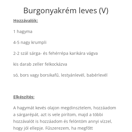
Burgonyakrém leves (V)
Hozzávalók:
1 hagyma
4-5 nagy krumpli
2-2 szál sárga- és fehérrépa karikára vágva
kis darab zeller felkockázva
só, bors vagy borsikafű, lestyánlevél, babérlevél
Elkészítés:
A hagymát kevés olajon megdinsztelem, hozzáadom
a sárgarépát, azt is vele pirítom, majd a többi
hozzávalót is hozzáadom és felöntöm annyi vízzel,
hogy jól ellepje. Fűszerezem, ha megfőtt