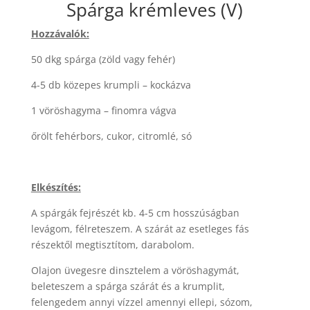
Spárga krémleves (V)
Hozzávalók:
50 dkg spárga (zöld vagy fehér)
4-5 db közepes krumpli – kockázva
1 vöröshagyma – finomra vágva
őrölt fehérbors, cukor, citromlé, só
Elkészítés:
A spárgák fejrészét kb. 4-5 cm hosszúságban
levágom, félreteszem. A szárát az esetleges fás
részektől megtisztítom, darabolom.
Olajon üvegesre dinsztelem a vöröshagymát,
beleteszem a spárga szárát és a krumplit,
felengedem annyi vízzel amennyi ellepi, sózom,