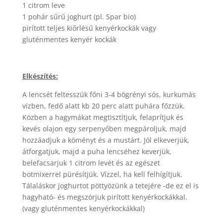
1 citrom leve
1 pohár sűrű joghurt (pl. Spar bio)
pirított teljes kiőrlésű kenyérkockák vagy
gluténmentes kenyér kockák
Elkészítés:
A lencsét feltesszük főni 3-4 bögrényi sós, kurkumás
vízben, fedő alatt kb 20 perc alatt puhára főzzük.
Közben a hagymákat megtisztítjuk, felaprítjuk és
kevés olajon egy serpenyőben megpároljuk, majd
hozzáadjuk a köményt és a mustárt. Jól elkeverjük,
átforgatjuk, majd a puha lencséhez keverjük,
belefacsarjuk 1 citrom levét és az egészet
botmixerrel pürésítjük. Vízzel, ha kell felhígítjuk.
Tálaláskor joghurtot pöttyözünk a tetejére -de ez el is
hagyható- és megszórjuk pirított kenyérkockákkal.
(vagy gluténmentes kenyérkockákkal)