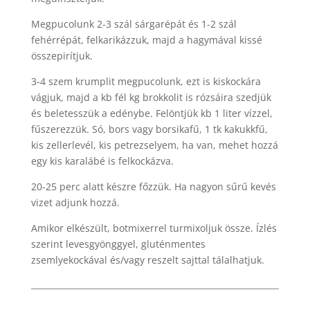
Megpucolunk 2-3 szál sárgarépát és 1-2 szál
fehérrépát, felkarikázzuk, majd a hagymával kissé
összepirítjuk.
3-4 szem krumplit megpucolunk, ezt is kiskockára
vágjuk, majd a kb fél kg brokkolit is rózsáira szedjük
és beletesszük a edénybe. Felöntjük kb 1 liter vízzel,
fűszerezzük. Só, bors vagy borsikafű, 1 tk kakukkfű,
kis zellerlevél, kis petrezselyem, ha van, mehet hozzá
egy kis karalábé is felkockázva.
20-25 perc alatt készre főzzük. Ha nagyon sűrű kevés
vizet adjunk hozzá.
Amikor elkészült, botmixerrel turmixoljuk össze. Ízlés
szerint levesgyönggyel, gluténmentes
zsemlyekockával és/vagy reszelt sajttal tálalhatjuk.