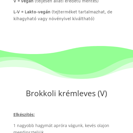
V = vegán
(teljesen állati eredetű mentes)
L-V = Lakto-vegán
(tejterméket tartalmazhat, de
kihagyható vagy növényivel kiváltható)
Brokkoli krémleves (V)
Elkészítés:
1 nagyobb hagymát apróra vágunk, kevés olajon
megdinszteljük.