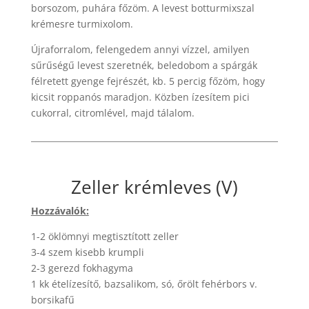
borsozom, puhára főzöm. A levest botturmixszal
krémesre turmixolom.
Újraforralom, felengedem annyi vízzel, amilyen
sűrűségű levest szeretnék, beledobom a spárgák
félretett gyenge fejrészét, kb. 5 percig főzöm, hogy
kicsit roppanós maradjon. Közben ízesítem pici
cukorral, citromlével, majd tálalom.
Zeller krémleves (V)
Hozzávalók:
1-2 öklömnyi megtisztított zeller
3-4 szem kisebb krumpli
2-3 gerezd fokhagyma
1 kk ételízesítő, bazsalikom, só, őrölt fehérbors v.
borsikafű