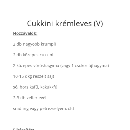
Cukkini krémleves (V)
Hozzávalók:
2 db nagyobb krumpli
2 db közepes cukkini
2 közepes vöröshagyma (vagy 1 csokor újhagyma)
10-15 dkg reszelt sajt
só, borsikafű, kakukkfű
2-3 db zellerlevél
snidling vagy petrezselyemzöld
Elkészítés: