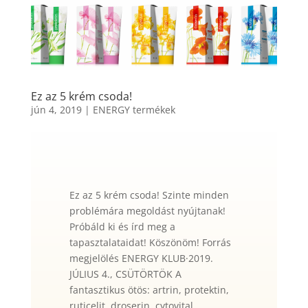
Ez az 5 krém csoda!
jún 4, 2019
|
ENERGY termékek
Ez az 5 krém csoda! Szinte minden
problémára megoldást nyújtanak!
Próbáld ki és írd meg a
tapasztalataidat! Köszönöm! Forrás
megjelölés ENERGY KLUB
·
2019.
JÚLIUS 4., CSÜTÖRTÖK A
fantasztikus ötös: artrin, protektin,
ruticelit, droserin, cytovital