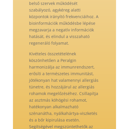
belső szervek működését
szabályozó, agykéreg alatti
központok irányító frekvenciáihoz. A
bioinformációk működésbe lépése
megzavarja a negatív információk
hatását, és elindul a visszaható
regeneráló folyamat.
Kivételes összetételének
köszönhetően a Peralgin
harmonizálja az immunrendszert,
erősíti a természetes immunitást,
jótékonyan hat valamennyi allergiás
tünetre, és hozzájárul az allergiás
rohamok megelőzéséhez. Csillapítja
az asztmás köhögési rohamot,
hatékonyan alkalmazható
szénanátha, nyálkahártya-viszketés
és a bőr kipirulása esetén.
Segítségével megszüntethetők az