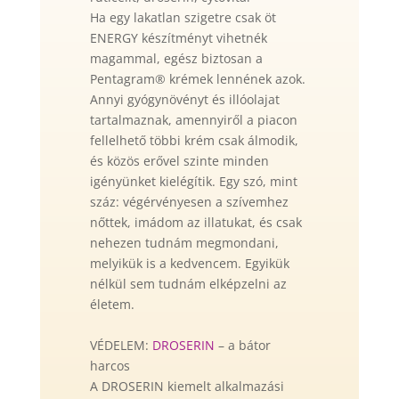
Ha egy lakatlan szigetre csak öt
ENERGY készítményt vihetnék
magammal, egész biztosan a
Pentagram® krémek lennének azok.
Annyi gyógynövényt és illóolajat
tartalmaznak, amennyiről a piacon
fellelhető többi krém csak álmodik,
és közös erővel szinte minden
igényünket kielégítik. Egy szó, mint
száz: végérvényesen a szívemhez
nőttek, imádom az illatukat, és csak
nehezen tudnám megmondani,
melyikük is a kedvencem. Egyikük
nélkül sem tudnám elképzelni az
életem.
VÉDELEM:
DROSERIN
– a bátor
harcos
A DROSERIN kiemelt alkalmazási