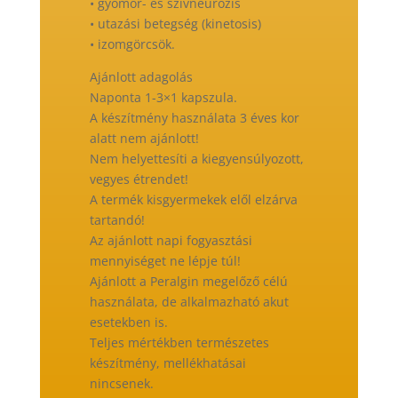
• gyomor- és szívneurózis
• utazási betegség (kinetosis)
• izomgörcsök.
Ajánlott adagolás
Naponta 1-3×1 kapszula.
A készítmény használata 3 éves kor
alatt nem ajánlott!
Nem helyettesíti a kiegyensúlyozott,
vegyes étrendet!
A termék kisgyermekek elől elzárva
tartandó!
Az ajánlott napi fogyasztási
mennyiséget ne lépje túl!
Ajánlott a Peralgin megelőző célú
használata, de alkalmazható akut
esetekben is.
Teljes mértékben természetes
készítmény, mellékhatásai
nincsenek.