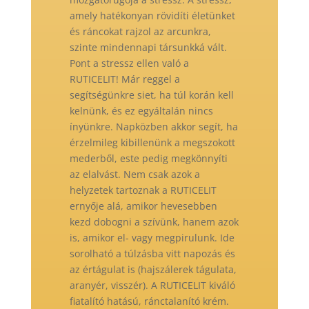
amely hatékonyan rövidíti életünket
és ráncokat rajzol az arcunkra,
szinte mindennapi társunkká vált.
Pont a stressz ellen való a
RUTICELIT! Már reggel a
segítségünkre siet, ha túl korán kell
kelnünk, és ez egyáltalán nincs
ínyünkre. Napközben akkor segít, ha
érzelmileg kibillenünk a megszokott
mederből, este pedig megkönnyíti
az elalvást. Nem csak azok a
helyzetek tartoznak a RUTICELIT
ernyője alá, amikor hevesebben
kezd dobogni a szívünk, hanem azok
is, amikor el- vagy megpirulunk. Ide
sorolható a túlzásba vitt napozás és
az értágulat is (hajszálerek tágulata,
aranyér, visszér). A RUTICELIT kiváló
fiatalító hatású, ránctalanító krém.