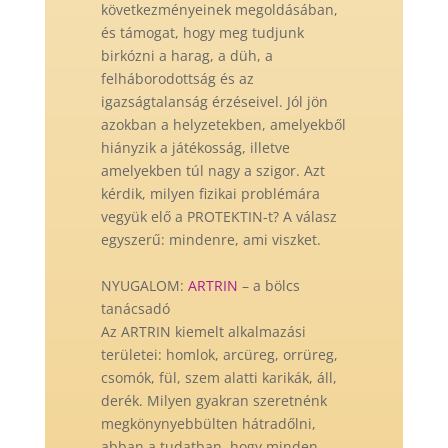
következményeinek megoldásában,
és támogat, hogy meg tudjunk
birkózni a harag, a düh, a
felháborodottság és az
igazságtalanság érzéseivel. Jól jön
azokban a helyzetekben, amelyekből
hiányzik a játékosság, illetve
amelyekben túl nagy a szigor. Azt
kérdik, milyen fizikai problémára
vegyük elő a PROTEKTIN-t? A válasz
egyszerű: mindenre, ami viszket.
NYUGALOM:
ARTRIN
– a bölcs
tanácsadó
Az ARTRIN kiemelt alkalmazási
területei: homlok, arcüreg, orrüreg,
csomók, fül, szem alatti karikák, áll,
derék. Milyen gyakran szeretnénk
megkönynyebbülten hátradőlni,
abban a tudatban, hogy minden