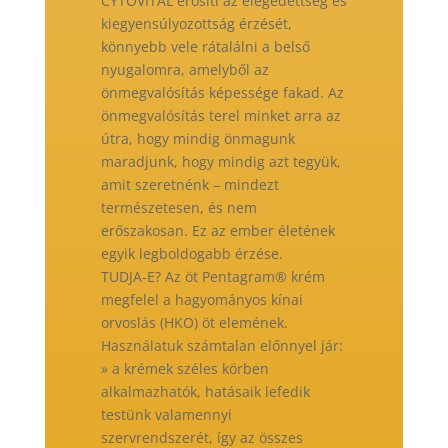
CYTOVITAL erősíti az elégedettség és
kiegyensúlyozottság érzését,
könnyebb vele rátalálni a belső
nyugalomra, amelyből az
önmegvalósítás képessége fakad. Az
önmegvalósítás terel minket arra az
útra, hogy mindig önmagunk
maradjunk, hogy mindig azt tegyük,
amit szeretnénk – mindezt
természetesen, és nem
erőszakosan. Ez az ember életének
egyik legboldogabb érzése.
TUDJA-E? Az öt Pentagram® krém
megfelel a hagyományos kínai
orvoslás (HKO) öt elemének.
Használatuk számtalan előnnyel jár:
» a krémek széles körben
alkalmazhatók, hatásaik lefedik
testünk valamennyi
szervrendszerét, így az összes