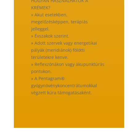
HOGYAN HASZNÁLHATÓK A
KRÉMEK?
» Akut esetekben,
megelőzésképpen, terápiás
jelleggel.
» Évszakok szerint.
» Adott szervek vagy energetikai
pályák (meridiánok) fölötti
területekre kenve.
» Reflexzónákon vagy akupunktúrás
pontokon.
» A Pentagram®
gyógynövénykoncentrátumokkal
végzett kúra támogatásaként.