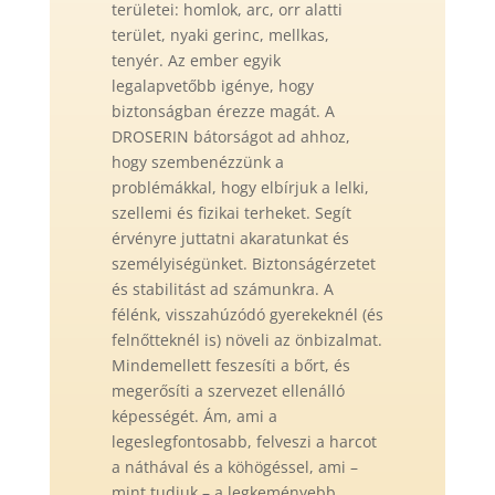
területei: homlok, arc, orr alatti
terület, nyaki gerinc, mellkas,
tenyér. Az ember egyik
legalapvetőbb igénye, hogy
biztonságban érezze magát. A
DROSERIN bátorságot ad ahhoz,
hogy szembenézzünk a
problémákkal, hogy elbírjuk a lelki,
szellemi és fizikai terheket. Segít
érvényre juttatni akaratunkat és
személyiségünket. Biztonságérzetet
és stabilitást ad számunkra. A
félénk, visszahúzódó gyerekeknél (és
felnőtteknél is) növeli az önbizalmat.
Mindemellett feszesíti a bőrt, és
megerősíti a szervezet ellenálló
képességét. Ám, ami a
legeslegfontosabb, felveszi a harcot
a náthával és a köhögéssel, ami –
mint tudjuk – a legkeményebb