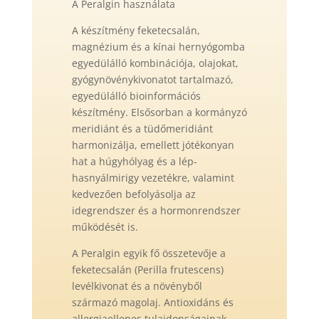
A Peralgin használata
A készítmény feketecsalán,
magnézium és a kínai hernyógomba
egyedülálló kombinációja, olajokat,
gyógynövénykivonatot tartalmazó,
egyedülálló bioinformációs
készítmény. Elsősorban a kormányzó
meridiánt és a tüdőmeridiánt
harmonizálja, emellett jótékonyan
hat a húgyhólyag és a lép-
hasnyálmirigy vezetékre, valamint
kedvezően befolyásolja az
idegrendszer és a hormonrendszer
működését is.
A Peralgin egyik fő összetevője a
feketecsalán (Perilla frutescens)
levélkivonat és a növényből
származó magolaj. Antioxidáns és
allergiaellenes tulajdonságainak