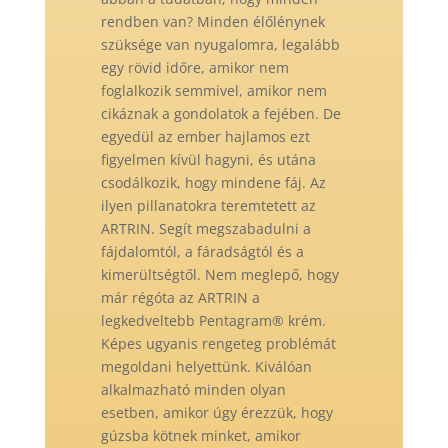
rendben van? Minden élőlénynek
szüksége van nyugalomra, legalább
egy rövid időre, amikor nem
foglalkozik semmivel, amikor nem
cikáznak a gondolatok a fejében. De
egyedül az ember hajlamos ezt
figyelmen kívül hagyni, és utána
csodálkozik, hogy mindene fáj. Az
ilyen pillanatokra teremtetett az
ARTRIN. Segít megszabadulni a
fájdalomtól, a fáradságtól és a
kimerültségtől. Nem meglepő, hogy
már régóta az ARTRIN a
legkedveltebb Pentagram® krém.
Képes ugyanis rengeteg problémát
megoldani helyettünk. Kiválóan
alkalmazható minden olyan
esetben, amikor úgy érezzük, hogy
gúzsba kötnek minket, amikor