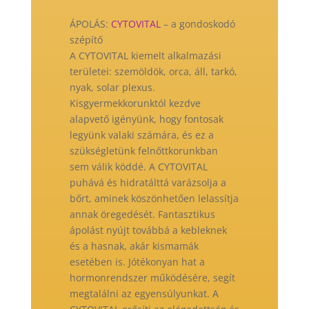
ÁPOLÁS:
CYTOVITAL
– a gondoskodó
szépítő
A CYTOVITAL kiemelt alkalmazási
területei: szemöldök, orca, áll, tarkó,
nyak, solar plexus.
Kisgyermekkorunktól kezdve
alapvető igényünk, hogy fontosak
legyünk valaki számára, és ez a
szükségletünk felnőttkorunkban
sem válik köddé. A CYTOVITAL
puhává és hidratálttá varázsolja a
bőrt, aminek köszönhetően lelassítja
annak öregedését. Fantasztikus
ápolást nyújt továbbá a kebleknek
és a hasnak, akár kismamák
esetében is. Jótékonyan hat a
hormonrendszer működésére, segít
megtalálni az egyensúlyunkat. A