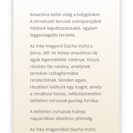
Amazónia külön világ a bolygónkon.
A természeti kincsek szempontjából
Földünk legváltozatosabb, egyben
leggazdagabb területe.
Az inka mogyoró (Sacha Inchi) a
perui, dél- és közép-amazóniai táj
egyik legeredetibb növénye. Kúszó,
részben fás növény, amelynek
termései csillagformába
rendeződnek. Minden egyes
részében találunk egy magot, amely
a rendkívül fontos, nélkülözhetetlen
telítetlen zsírsavak gazdag forrása.
A telítetlen zsírsavak hiánya
napjainkban általános jelenség.
Az inka mogyoróból (Sacha Inchi)