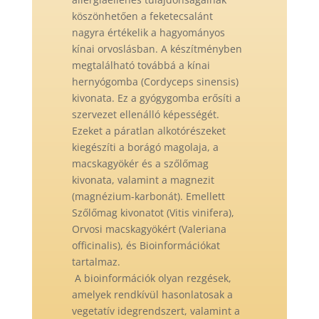
köszönhetően a feketecsalánt
nagyra értékelik a hagyományos
kínai orvoslásban. A készítményben
megtalálható továbbá a kínai
hernyógomba (Cordyceps sinensis)
kivonata. Ez a gyógygomba erősíti a
szervezet ellenálló képességét.
Ezeket a páratlan alkotórészeket
kiegészíti a borágó magolaja, a
macskagyökér és a szőlőmag
kivonata, valamint a magnezit
(magnézium-karbonát). Emellett
Szőlőmag kivonatot (Vitis vinifera),
Orvosi macskagyökért (Valeriana
officinalis), és Bioinformációkat
tartalmaz.
A bioinformációk olyan rezgések,
amelyek rendkívül hasonlatosak a
vegetatív idegrendszert, valamint a