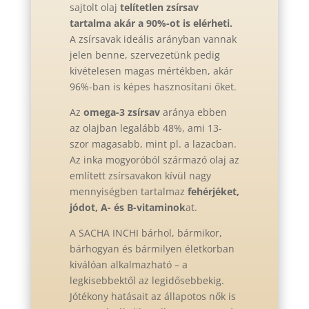
sajtolt olaj
telítetlen zsírsav
tartalma akár a 90%-ot is elérheti.
A zsírsavak ideális arányban vannak
jelen benne, szervezetünk pedig
kivételesen magas mértékben, akár
96%-ban is képes hasznosítani őket.
Az
omega-3 zsírsav
aránya ebben
az olajban legalább 48%, ami 13-
szor magasabb, mint pl. a lazacban.
Az inka mogyoróból származó olaj az
említett zsírsavakon kívül nagy
mennyiségben tartalmaz
fehérjéket,
jódot, A- és B-vitaminok
at.
A SACHA INCHI bárhol, bármikor,
bárhogyan és bármilyen életkorban
kiválóan alkalmazható – a
legkisebbektől az legidősebbekig.
Jótékony hatásait az állapotos nők is