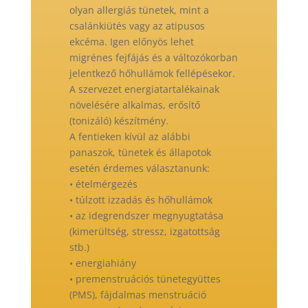
olyan allergiás tünetek, mint a
csalánkiütés vagy az atipusos
ekcéma. Igen előnyös lehet
migrénes fejfájás és a változókorban
jelentkező hőhullámok fellépésekor.
A szervezet energiatartalékainak
növelésére alkalmas, erősítő
(tonizáló) készítmény.
A fentieken kívül az alábbi
panaszok, tünetek és állapotok
esetén érdemes választanunk:
• ételmérgezés
• túlzott izzadás és hőhullámok
• az idegrendszer megnyugtatása
(kimerültség, stressz, izgatottság
stb.)
• energiahiány
• premenstruációs tünetegyüttes
(PMS), fájdalmas menstruáció