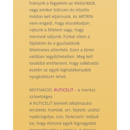
hiányzik a fegyelem az életünkből,
vagy amikor bölcsen és intuitív
módon kell eljárnunk. Az ARTRIN
nem engedi, hogy eluralkodjon
rajtunk a félelem vagy, hogy
merevvé váljunk. Fizikai síkon a
fájdalom és a gyulladások
félelmetes ellenfele. Ezen a téren
valóban legyőzhetetlen. Meg kell
továbbá említenem, hogy sokkhatás
esetén az egyik leghatékonyabb
nyugtatószer lehet.
MOTIVÁCIÓ:
RUTICELIT
– a merész
szövetséges
A RUTICELIT kiemelt alkalmazási
területei: homlok, orr, fejtető, utolsó
nyakcsigolya, szív, farkcsont. Valljuk
be, hogy életünk egyik legnagyobb
mozgatórugója a stressz. A stressz,