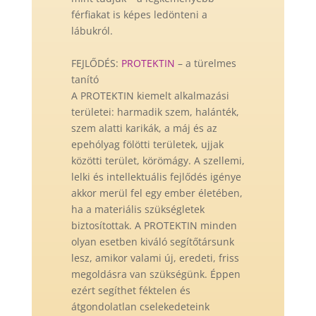
férfiakat is képes ledönteni a
lábukról.
FEJLŐDÉS:
PROTEKTIN
– a türelmes
tanító
A PROTEKTIN kiemelt alkalmazási
területei: harmadik szem, halánték,
szem alatti karikák, a máj és az
epehólyag fölötti területek, ujjak
közötti terület, körömágy. A szellemi,
lelki és intellektuális fejlődés igénye
akkor merül fel egy ember életében,
ha a materiális szükségletek
biztosítottak. A PROTEKTIN minden
olyan esetben kiváló segítőtársunk
lesz, amikor valami új, eredeti, friss
megoldásra van szükségünk. Éppen
ezért segíthet féktelen és
átgondolatlan cselekedeteink