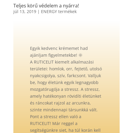
Teljes körű védelem a nyárra!
júl 13, 2019
|
ENERGY termékek
Egyik kedvenc krémemet had
ajánljam figyelmetekbe!
🌞
A RUTICELIT kiemelt alkalmazási
területei: homlok, orr, fejtető, utolsó
nyakcsigolya, szív, farkcsont. Valljuk
be, hogy életünk egyik legnagyobb
mozgatórugója a stressz. A stressz,
amely hatékonyan rövidíti életünket
és ráncokat rajzol az arcunkra,
szinte mindennapi társunkká vált.
Pont a stressz ellen való a
RUTICELIT! Már
reggel a
segítségünkre siet, ha túl korán kell