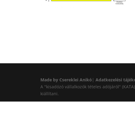
Made by Csereklei Anikó
|
Adatkezelési tájék
A "kisadózó vállalkozók tételes adójáról" (KAT
kiállítani.