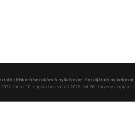
oztató
|
Kiskorú hozzájáruló nyilatkozat
|
Hozzájáruló nyilatkozat
A) 2022. július 18. napján bevezetett 2022. évi XIII. törvény alapj