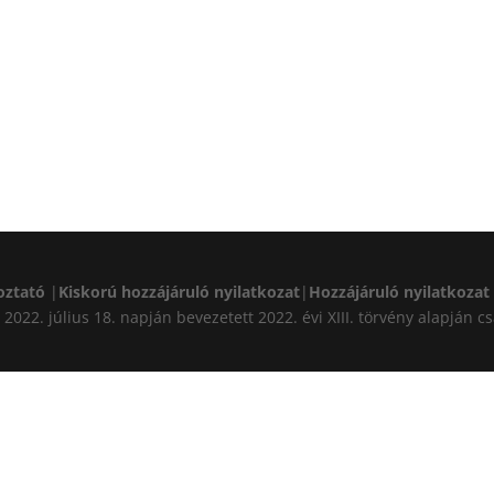
oztató
|
Kiskorú hozzájáruló nyilatkozat
|
Hozzájáruló nyilatkozat
A) 2022. július 18. napján bevezetett 2022. évi XIII. törvény alapj