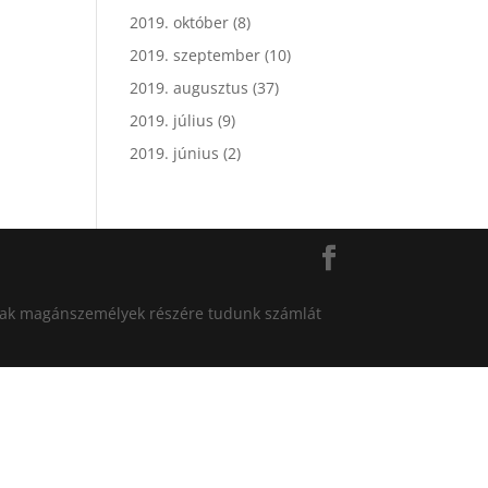
2019. október
(8)
2019. szeptember
(10)
2019. augusztus
(37)
2019. július
(9)
2019. június
(2)
án csak magánszemélyek részére tudunk számlát