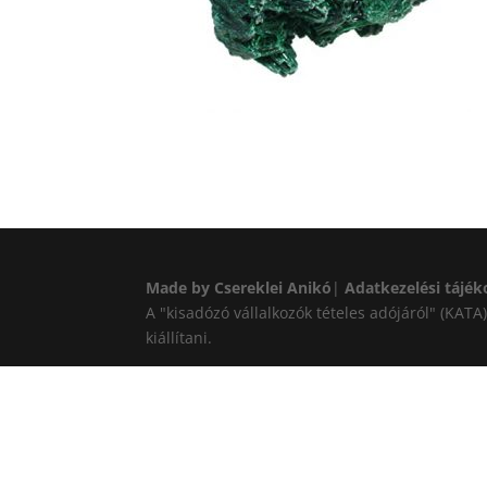
Made by Csereklei Anikó
|
Adatkezelési tájék
A "kisadózó vállalkozók tételes adójáról" (KAT
kiállítani.