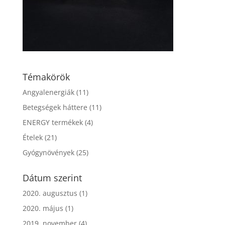
Témakörök
Angyalenergiák
(11)
Betegségek háttere
(11)
ENERGY termékek
(4)
Ételek
(21)
Gyógynövények
(25)
Dátum szerint
2020. augusztus
(1)
2020. május
(1)
2019. november
(4)