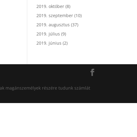
2019. október
(8)
2019. szeptember
(10)
2019. augusztus
(37)
2019. július
(9)
2019. június
(2)
án csak magánszemélyek részére tudunk számlát