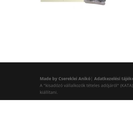
Made by Csereklei Anikó
|
Adatkezelési tájék
A "kisadózó vállalkozók tételes adójáról" (KAT
kiállítani.