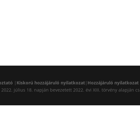
oztató
|
Kiskorú hozzájáruló nyilatkozat
|
Hozzájáruló nyilatkozat
A) 2022. július 18. napján bevezetett 2022. évi XIII. törvény alapj