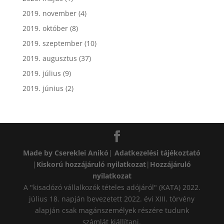
2019. november
(4)
2019. október
(8)
2019. szeptember
(10)
2019. augusztus
(37)
2019. július
(9)
2019. június
(2)
Made by Csereklei Anikó
|
Adatkezelési tájékoztató
|
Kiskorú hozzájáruló nyilatkozat
|
Hozzájáruló
nyilatkozat
A "kisadózó vállalkozók tételes adójáról" (KATA) 2022.
július 18. napján bevezetett 2022. évi XIII. törvény
alapján csak magánszemélyek részére tudunk
számlát kiállítani.