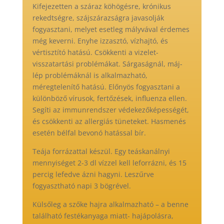
Kifejezetten a száraz köhögésre, krónikus
rekedtségre, szájszárazságra javasolják
fogyasztani, melyet esetleg mályvával érdemes
még keverni. Enyhe izzasztó, vízhajtó, és
vértisztító hatású. Csökkenti a vizelet-
visszatartási problémákat. Sárgaságnál, máj-
lép problémáknál is alkalmazható,
méregtelenítő hatású. Előnyös fogyasztani a
különböző vírusok, fertőzések, influenza ellen.
Segíti az immunrendszer védekezőképességét,
és csökkenti az allergiás tüneteket. Hasmenés
esetén bélfal bevonó hatással bír.
Teája forrázattal készül. Egy teáskanálnyi
mennyiséget 2-3 dl vízzel kell leforrázni, és 15
percig lefedve ázni hagyni. Leszűrve
fogyasztható napi 3 bögrével.
Külsőleg a szőke hajra alkalmazható – a benne
található festékanyaga miatt- hajápolásra,