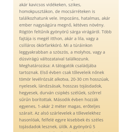
akár kavicsos vidékeken, szikes,
homokpusztákon, de mocsárréteken is
találkozhatunk vele. Impozáns, hatalmas, akár
ember nagyságúra megnő, kétéves növény.
Rögtön feltűnik gyönyörű sárga virágáról. Több
fajtája is megél itthon, akár a lila, vagy a
csill
áros ökörfarkkóró. Mi a túráinkon
leggyakrabban a szöszös, a molyhos, vagy a
dúsvirágú változataival találkozunk.
Meghatározása: A tátogatók családjába
tartoznak. Első évben csak tőleveleik nőnek
tömör levélrózsát alkotva, 20-30 cm hosszúak,
nyelesek, lándzsásak, hosszas tojásdadok,
hegyesek, durván csipkés szélűek, szőrrel
sűrűn borítottak. Második évben hozzák
egyenes, 1-akár 2 méter magas, erőteljes
szárait. Az alsó szárlevelek a tőlevelekhez
hasonlóak, felfelé egyre kisebbek és széles
tojásdadok lesznek, ülők. A gyönyörű 5