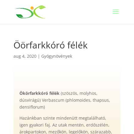
Öörfarkkóró félék
aug 4, 2020
|
Gyógynövények
Ökörfarkkóró félék
(szöszös, molyhos,
dúsvirágú) Verbascum (phlomoides, thapsus,
densiflorum)
Hazánkban szinte mindenütt megtalálható,
igen gyakori faj. Az utak mentén, erdőszélén,
árokpartokon, mezőkön, legelőkön, szárazabb,