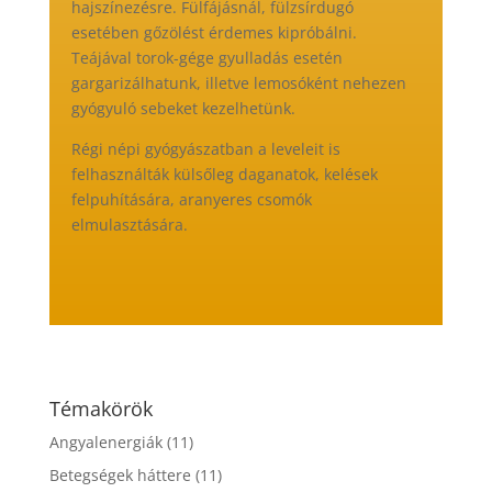
hajszínezésre. Fülfájásnál, fülzsírdugó
esetében gőzölést érdemes kipróbálni.
Teájával torok-gége gyulladás esetén
gargarizálhatunk, illetve lemosóként nehezen
gyógyuló sebeket kezelhetünk.
Régi népi gyógyászatban a leveleit is
felhasználták külsőleg daganatok, kelések
felpuhítására, aranyeres csomók
elmulasztására.
Témakörök
Angyalenergiák
(11)
Betegségek háttere
(11)