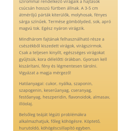
szirommal rendelkező virágaik a hajtások
csúcsán hosszú fürtben állnak. A 3-5 cm
átmérőjű párták kiterülők, molyhosak, fényes
sárga színűek. Termése gömbölyded, sok, apró
magvú tok. Egész nyáron virágzik.
Mindhárom fajtának felhasználható része a
csészékből kiszedett virágok, virágszirmok.
Csak a teljesen kinyílt, egészséges virágokat
gyűjtsük, kora délelőtti órákban. Gyorsan kell
kiszárítani, fény és légmentesen tárolni.
Vigyázat a magja mérgező!
Hatóanyagai: cukor, nyálka, szaponin,
szapogenin, keserűanyag, cseranyag,
festőanyag, heszperidin, flavonoidok, almasav,
illóolaj.
Belsőleg teáját légúti problémákra
alkalmazhatjuk, főleg köhögésre. Köptető,
hurutoldó, köhögéscsillapító egyben.