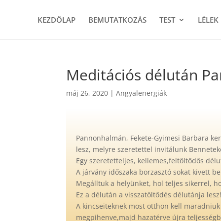
KEZDŐLAP
BEMUTATKOZÁS
TEST
LÉLEK
Meditációs délután P
máj 26, 2020
|
Angyalenergiák
Pannonhalmán, Fekete-Gyimesi Barbara ke
lesz, melyre szeretettel invitálunk Bennetek
Egy szeretetteljes, kellemes,feltöltődős dél
A járvány időszaka borzasztó sokat kivett
Megálltuk a helyünket, hol teljes sikerrel, 
Ez a délután a visszatöltődés délutánja les
A kincseiteknek most otthon kell maradniuk é
megpihenve,majd hazatérve újra teljességb