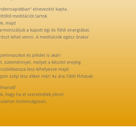
indennapokban” elnevezést kapta.
eltöltő meditációt tartok
uk, majd
monizáljuk a kapott égi és földi energiákat.
észt lehet venni. A meditációk egész órakor
szemmaszkot és plédet is akár!
el, süteménnyel, melyet a készlet erejéig
csületkassza lesz kihelyezve majd.
gyon szép lesz ekkor már! Az ára,1000 Ft/tasak.
elmarad!
k, hogy ha el szeretnétek jönni!
élutánon biztonságosan.