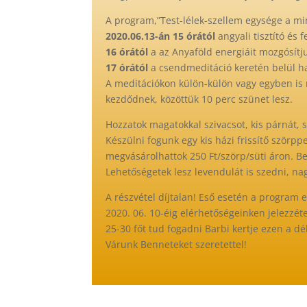
A program,”Test-lélek-szellem egysége a m
2020.06.13-án 15 órától
angyali tisztító és f
16 órától
a az Anyaföld energiáit mozgósítj
17 órától
a csendmeditáció keretén belül har
A meditációkon külön-külön vagy egyben is r
kezdődnek, közöttük 10 perc szünet lesz.
Hozzatok magatokkal szivacsot, kis párnát, 
Készülni fogunk egy kis házi frissítő szörpp
megvásárolhattok 250 Ft/szörp/süti áron. Be
Lehetőségetek lesz levendulát is szedni, na
A részvétel díjtalan! Eső esetén a program 
2020. 06. 10-éig elérhetőségeinken jelezzéte
25-30 főt tud fogadni Barbi kertje ezen a d
Várunk Benneteket szeretettel!