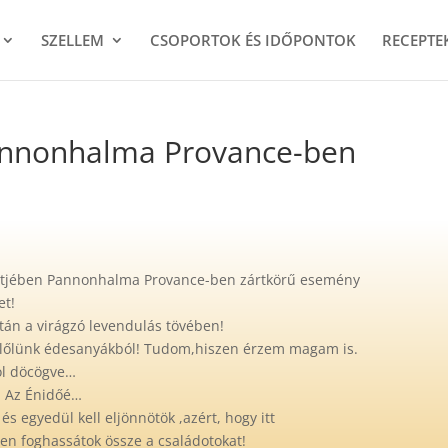
SZELLEM
CSOPORTOK ÉS IDŐPONTOK
RECEPTE
annonhalma Provance-ben
rtjében Pannonhalma Provance-ben zártkörű esemény
et!
után a virágzó levendulás tövében!
 belőlünk édesanyákból! Tudom,hiszen érzem magam is.
hol döcögve…
z! Az Énidőé…
s egyedül kell eljönnötök ,azért, hogy itt
en foghassátok össze a családotokat!