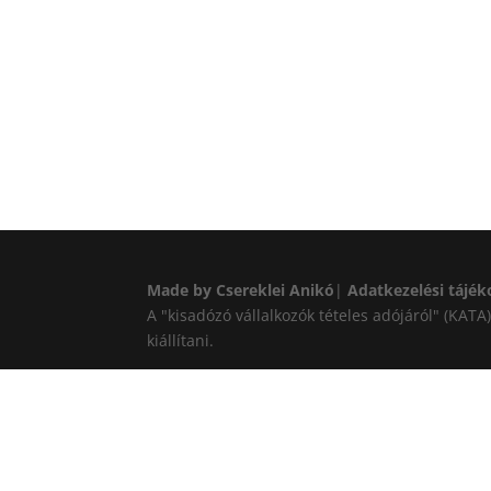
Made by Csereklei Anikó
|
Adatkezelési tájék
A "kisadózó vállalkozók tételes adójáról" (KAT
kiállítani.