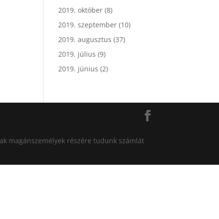
2019. október
(8)
2019. szeptember
(10)
2019. augusztus
(37)
2019. július
(9)
2019. június
(2)
án csak magánszemélyek részére tudunk számlát