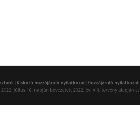
oztató
|
Kiskorú hozzájáruló nyilatkozat
|
Hozzájáruló nyilatkozat
A) 2022. július 18. napján bevezetett 2022. évi XIII. törvény alapj