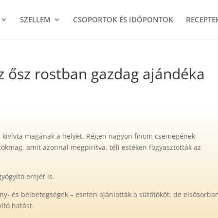
SZELLEM
CSOPORTOK ÉS IDŐPONTOK
RECEPTE
z ősz rostban gazdag ajándéka
g kivívta magának a helyet. Régen nagyon finom csemegének
s tökmag, amit azonnal megpirítva, téli estéken fogyasztották az
yógyító erejét is.
ny- és bélbetegségek – esetén ajánlották a sütőtököt, de elsősorba
ító hatást.