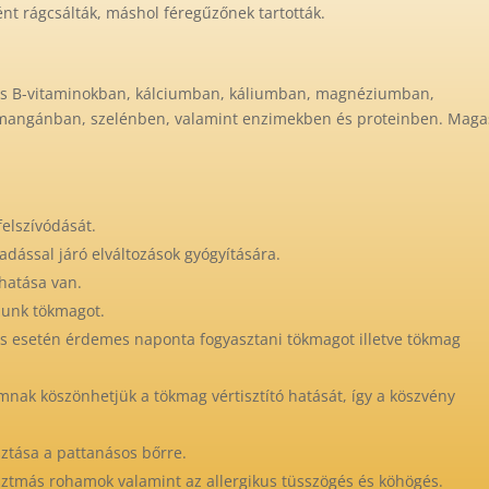
ént rágcsálták, máshol féregűzőnek tartották.
 és B-vitaminokban, kálciumban, káliumban, magnéziumban,
, mangánban, szelénben, valamint enzimekben és proteinben. Maga
felszívódását.
dással járó elváltozások gyógyítására.
 hatása van.
szunk tökmagot.
 esetén érdemes naponta fogyasztani tökmagot illetve tökmag
umnak köszönhetjük a tökmag vértisztító hatását, így a köszvény
sztása a pattanásos bőrre.
sztmás rohamok valamint az allergikus tüsszögés és köhögés.