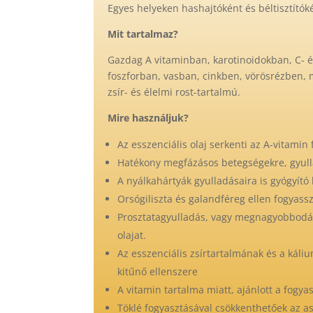
Egyes helyeken hashajtóként és béltisztítók
Mit tartalmaz?
Gazdag A vitaminban, karotinoidokban, C-
foszforban, vasban, cinkben, vörösrézben
zsír- és élelmi rost-tartalmú.
Mire használjuk?
Az esszenciális olaj serkenti az A-vitamin 
Hatékony megfázásos betegségekre, gyulla
A nyálkahártyák gyulladásaira is gyógyító
Orsógiliszta és galandféreg ellen fogyas
Prosztatagyulladás, vagy megnagyobbodás
olajat.
Az esszenciális zsírtartalmának és a káli
kitűnő ellenszere
A vitamin tartalma miatt, ajánlott a fogya
Töklé fogyasztásával csökkenthetőek az a