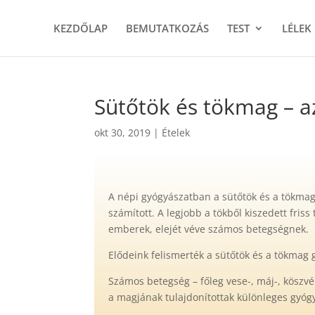
KEZDŐLAP
BEMUTATKOZÁS
TEST
LÉLEK
Sütőtök és tökmag – a
okt 30, 2019
|
Ételek
A népi gyógyászatban a sütőtök és a tökma
számított. A legjobb a tökből kiszedett fris
emberek, elejét véve számos betegségnek.
Elődeink felismerték a sütőtök és a tökmag g
Számos betegség – főleg vese-, máj-, köszvé
a magjának tulajdonítottak különleges gyógy