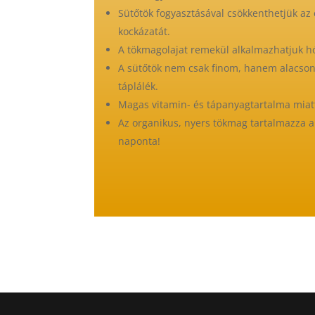
Sütőtök fogyasztásával csökkenthetjük a
kockázatát.
A tökmagolajat remekül alkalmazhatjuk 
A sütőtök nem csak finom, hanem alacsony 
táplálék.
Magas vitamin- és tápanyagtartalma miatt
Az organikus, nyers tökmag tartalmazza a
naponta!