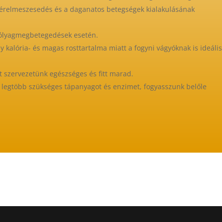
z érelmeszesedés és a daganatos betegségek kialakulásának
hólyagmegbetegedések esetén.
kalória- és magas rosttartalma miatt a fogyni vágyóknak is ideáli
 szervezetünk egészséges és fitt marad.
 legtöbb szükséges tápanyagot és enzimet, fogyasszunk belőle