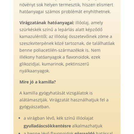
növényt sok helyen termesztik, hiszen elismert
hatóanyagai számos problémát enyhíthetnek.
Virágzatának hatóanyagai:
illóolaj, amely
szürkéskék színű a lepárlás alatt képződő
kamazuléntől; az illóolaj összetevőinek zöme a
szeszkviterpének közé tartoznak, de találhatóak
benne poliacetilén-származékok is. Nem
illékony hatóanyagok a flavonoidok, ezek
glikozidjai, kumarinok, pektinszerű
nyálkaanyagok.
Mire jó a kamilla?
A kamilla gyógyhatását vizsgálatok is
alátámasztják. Virágzatát használhatjuk fel a
gyógyászatban.
a virágban lévő, kék színű illóolajat
gyulladáscsökkentésre
alkalmazhatjuk
a benne lévő flavonoidok
görcsoldó
hatással