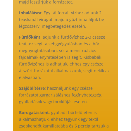
majd leszűrjük a forrázatot.
Inhalálásra
: Egy tál forralt vízhez adjunk 2
teáskanál virágot, majd a gőzt inhaláljuk be
légzőszervi megbetegedés esetén.
Fürdőként
: adjunk a fürdővízhez 2-3 csésze
teát, ez segít a sebgyógyulásban és a bőr
megnyugtatásában, sőt a menstruációs
fájdalmak enyhítésében is segít. Kisbabák
fürdővizéhez is adhatjuk, ehhez egy csésze
átszűrt forrázatot alkalmazzunk, segít nekik az
elalvásban.
Szájöblítésre
: használjunk egy csésze
forrázatot gargarizáláshoz fogínybetegség,
gyulladások vagy torokfájás esetén.
Borogatásként
: gyulladt bőrfelületen is
alkalmazhatjuk, ehhez tegyünk egy textil
zsebkendőt kamillateába és 5 percig tartsuk a