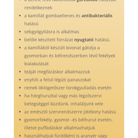
rendelkeznek
a kamillát gombaellenes és
antibakteriális
hatású
sebgyógyításra is alkalmas
belőle készített forrázat
nyugtató
hatású,
a kamillából készült kivonat gátolja a
gyomorban és bélrendszerben lévő fekélyek
kialakulását
teáját megfázáskor alkalmazzuk
enyhíti a felső légúti panaszokat
remek öblögetőszer torokgyulladás esetén
ha hörghuruttal vagy más légzőszervi
betegséggel küzdünk, inhaláljunk vele
az emésztő szervrendszerre jótékony hatású
gyomorfekély, gyomor -és bélhurut esetén,
illetve puffadáskor alkalmazhatjuk
használhatjuk fürdőként is aranyér vagy