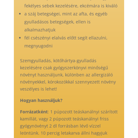
fekélyes sebek kezelésére, ekcémára is kiváló
a száj betegségei, mint az afta, és egyéb
gyulladásos betegségek, ellen is
alkalmazhatjuk
fél csészényi elalvás előtt segít ellazulni,
megnyugodni
Szemgyulladás, kötőhártya-gyulladás
kezelésére csak gyógyszerkönyvi minőségű
növényt használjunk, különben az allergizáló
növényekkel, kórokozókkal szennyezett növény
veszélyes is lehet!
Hogyan használjuk?
Forrázatként
: 1 púpozott teáskanálnyi szárított
kamillát, vagy 2 púpozott teáskanálnyi friss
gyógynövényt 2 dl forrásban lévő vízzel
leöntünk. 10 percig letakarva állni hagyjuk