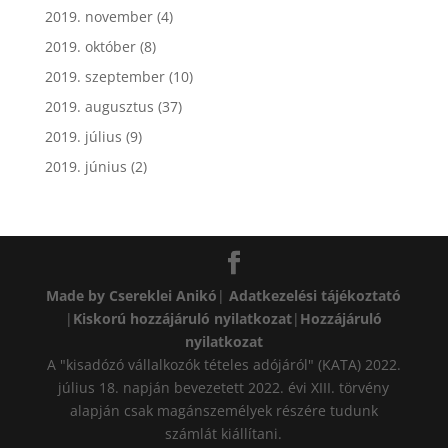
2019. november
(4)
2019. október
(8)
2019. szeptember
(10)
2019. augusztus
(37)
2019. július
(9)
2019. június
(2)
Made by Csereklei Anikó
|
Adatkezelési tájékoztató
|
Kiskorú hozzájáruló nyilatkozat
|
Hozzájáruló
nyilatkozat
A "kisadózó vállalkozók tételes adójáról" (KATA) 2022.
július 18. napján bevezetett 2022. évi XIII. törvény
alapján csak magánszemélyek részére tudunk
számlát kiállítani.