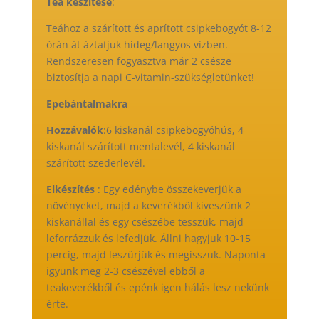
Tea készítése
:
Teához a szárított és aprított csipkebogyót 8-12
órán át áztatjuk hideg/langyos vízben.
Rendszeresen fogyasztva már 2 csésze
biztosítja a napi C-vitamin-szükségletünket!
Epebántalmakra
Hozzávalók
:6 kiskanál csipkebogyóhús, 4
kiskanál szárított mentalevél, 4 kiskanál
szárított szederlevél.
Elkészítés
: Egy edénybe összekeverjük a
növényeket, majd a keverékből kiveszünk 2
kiskanállal és egy csészébe tesszük, majd
leforrázzuk és lefedjük. Állni hagyjuk 10-15
percig, majd leszűrjük és megisszuk. Naponta
igyunk meg 2-3 csészével ebből a
teakeverékből és epénk igen hálás lesz nekünk
érte.