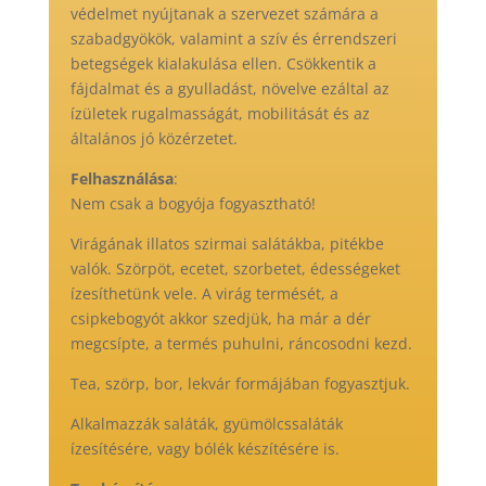
védelmet nyújtanak a szervezet számára a
szabadgyökök, valamint a szív és érrendszeri
betegségek kialakulása ellen. Csökkentik a
fájdalmat és a gyulladást, növelve ezáltal az
ízületek rugalmasságát, mobilitását és az
általános jó közérzetet.
Felhasználása
:
Nem csak a bogyója fogyasztható!
Virágának illatos szirmai salátákba, pitékbe
valók. Szörpöt, ecetet, szorbetet, édességeket
ízesíthetünk vele. A virág termését, a
csipkebogyót akkor szedjük, ha már a dér
megcsípte, a termés puhulni, ráncosodni kezd.
Tea, szörp, bor, lekvár formájában fogyasztjuk.
Alkalmazzák saláták, gyümölcssaláták
ízesítésére, vagy bólék készítésére is.