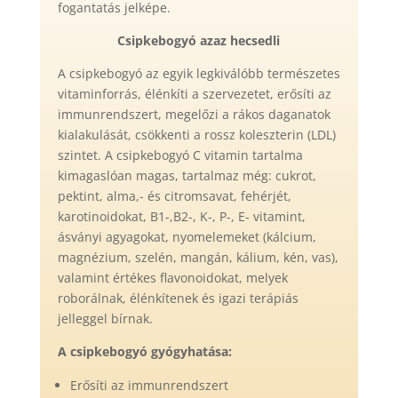
fogantatás jelképe.
Csipkebogyó azaz hecsedli
A csipkebogyó az egyik legkiválóbb természetes
vitaminforrás, élénkíti a szervezetet, erősíti az
immunrendszert, megelőzi a rákos daganatok
kialakulását, csökkenti a rossz koleszterin (LDL)
szintet. A csipkebogyó C vitamin tartalma
kimagaslóan magas, tartalmaz még: cukrot,
pektint, alma,- és citromsavat, fehérjét,
karotinoidokat, B1-,B2-, K-, P-, E- vitamint,
ásványi agyagokat, nyomelemeket (kálcium,
magnézium, szelén, mangán, kálium, kén, vas),
valamint értékes flavonoidokat, melyek
roborálnak, élénkítenek és igazi terápiás
jelleggel bírnak.
A csipkebogyó gyógyhatása:
Erősíti az immunrendszert