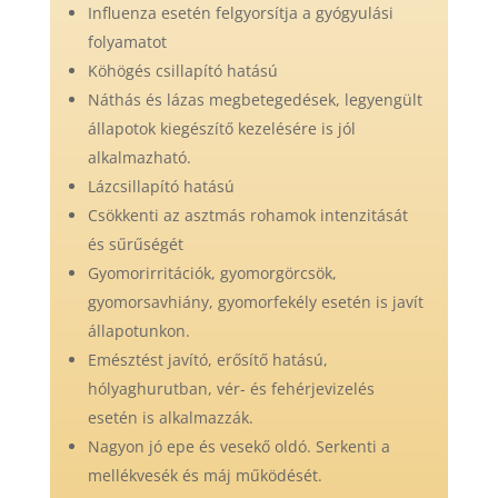
Influenza esetén felgyorsítja a gyógyulási
folyamatot
Köhögés csillapító hatású
Náthás és lázas megbetegedések, legyengült
állapotok kiegészítő kezelésére is jól
alkalmazható.
Lázcsillapító hatású
Csökkenti az asztmás rohamok intenzitását
és sűrűségét
Gyomorirritációk, gyomorgörcsök,
gyomorsavhiány, gyomorfekély esetén is javít
állapotunkon.
Emésztést javító, erősítő hatású,
hólyaghurutban, vér- és fehérjevizelés
esetén is alkalmazzák.
Nagyon jó epe és vesekő oldó. Serkenti a
mellékvesék és máj működését.