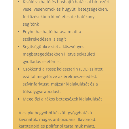
Kiváló vízhajtó és hashajtó hatással bír, ezért
vese, vesehomok és húgyúti betegségekben,
fertőzésekben kíméletes de hatékony
segítőnk
Enyhe hashajtó hatása miatt a
székrekedésen is segít
Segítségünkre siet a köszvényes
megbetegedésekben illetve sokízületi
gyulladás esetén is.
Csökkenti a rossz koleszterin (LDL) szintet,
ezáltal megelőzve az érelmeszesedést,
szívinfarktust, májzsír kialakulását és a
túlsúlygyarapodást.
Megelőzi a rákos betegségek kialakulását
A csipkebogyóból készült gyógyhatású
kivonatok, magas antioxidáns, flavonoid,
karotenoid és polifenol tartalmuk miatt,