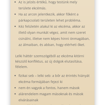
Az is jelzés értékű, hogy testünk mely
területe ekcémás.
Ha az arcon jelentkezik, akkor főként a
párkapcsolati területen lehet probléma.
Kéz felületén alakul ki az ekcéma, akkor az
illető olyan munkát végez, amit nem szeret
csinálni, illetve nem képes hinni önmagában,
az álmaiban, és abban, hogy elérheti őket.
Lelki háttér szemszögéből az ekcéma kitörni
készülő konfliktus, az új dolgok elutasítása,
félelem.
fizikai seb – lelki seb: a bőr az érintés hiányát
ekcéma formájában fejezi ki
nem én vagyok a fontos, hanem mások
alárendelem magam másoknak és mások
elvárásainak