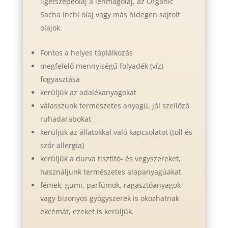
ligetszépeolaj a lenmagolaj, az Organic
Sacha Inchi olaj vagy más hidegen sajtolt
olajok.
Fontos a helyes táplálkozás
megfelelő mennyiségű folyadék (víz)
fogyasztása
kerüljük az adalékanyagokat
válasszunk természetes anyagú, jól szellőző
ruhadarabokat
kerüljük az állatokkal való kapcsolatot (toll és
szőr allergia)
kerüljük a durva tisztító- és vegyszereket,
használjunk természetes alapanyagúakat
fémek, gumi, parfümök, ragasztóanyagok
vagy bizonyos gyógyszerek is okozhatnak
ekcémát, ezeket is kerüljük.