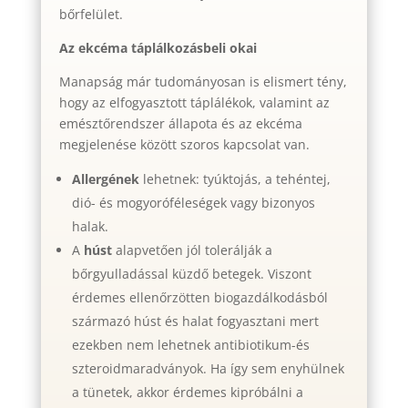
bőrfelület.
Az ekcéma táplálkozásbeli okai
Manapság már tudományosan is elismert tény,
hogy az elfogyasztott táplálékok, valamint az
emésztőrendszer állapota és az ekcéma
megjelenése között szoros kapcsolat van.
Allergének
lehetnek: tyúktojás, a tehéntej,
dió- és mogyoróféleségek vagy bizonyos
halak.
A
húst
alapvetően jól tolerálják a
bőrgyulladással küzdő betegek. Viszont
érdemes ellenőrzötten biogazdálkodásból
származó húst és halat fogyasztani mert
ezekben nem lehetnek antibiotikum-és
szteroidmaradványok. Ha így sem enyhülnek
a tünetek, akkor érdemes kipróbálni a