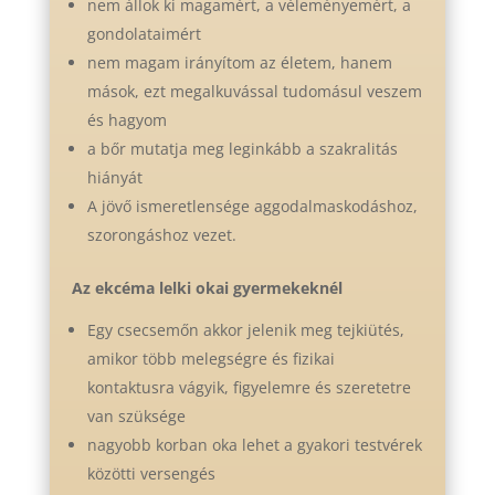
nem állok ki magamért, a véleményemért, a
gondolataimért
nem magam irányítom az életem, hanem
mások, ezt megalkuvással tudomásul veszem
és hagyom
a bőr mutatja meg leginkább a szakralitás
hiányát
A jövő ismeretlensége aggodalmaskodáshoz,
szorongáshoz vezet.
Az ekcéma lelki okai gyermekeknél
Egy csecsemőn akkor jelenik meg tejkiütés,
amikor több melegségre és fizikai
kontaktusra vágyik, figyelemre és szeretetre
van szüksége
nagyobb korban oka lehet a gyakori testvérek
közötti versengés