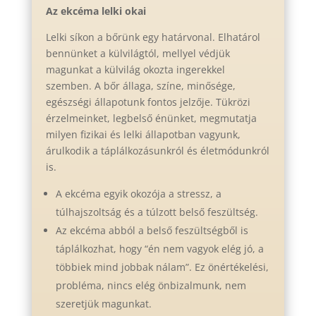
Az ekcéma lelki okai
Lelki síkon a bőrünk egy határvonal. Elhatárol
bennünket a külvilágtól, mellyel védjük
magunkat a külvilág okozta ingerekkel
szemben. A bőr állaga, színe, minősége,
egészségi állapotunk fontos jelzője. Tükrözi
érzelmeinket, legbelső énünket, megmutatja
milyen fizikai és lelki állapotban vagyunk,
árulkodik a táplálkozásunkról és életmódunkról
is.
A ekcéma egyik okozója a stressz, a
túlhajszoltság és a túlzott belső feszültség.
Az ekcéma abból a belső feszültségből is
táplálkozhat, hogy “én nem vagyok elég jó, a
többiek mind jobbak nálam”. Ez önértékelési,
probléma, nincs elég önbizalmunk, nem
szeretjük magunkat.