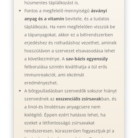
húsmentes táplálkozást is.
Fontos a megfelelő mennyiségű
ásványi
anyag és a vitamin
bevitele, és a tudatos
táplálkozás. Ha nem megfelelően visszük be
a tápanyagokat, akkor ez a bélrendszerben
erjedéshez és rothadáshoz vezethet, aminek
hosszútávon a szervezet elsavasodása lehet
a következménye. A
sav-bázis egyensúly
felborulása szintén kiválthatja a túl erős
immunreakciót, ami ekcémát
eredményezhet.
A bőrgyulladásban szenvedők sokszor hiányt
szenvednek az
esszenciális zsírsavak
ban, és
a linol-és linolénsav anyagcsere nem
kielégítő. Éppen ezért hatásos lehet, ha
ezeket a létfontosságú zsírsavakat
rendszeresen, kúraszerűen fogyasztjuk pl a