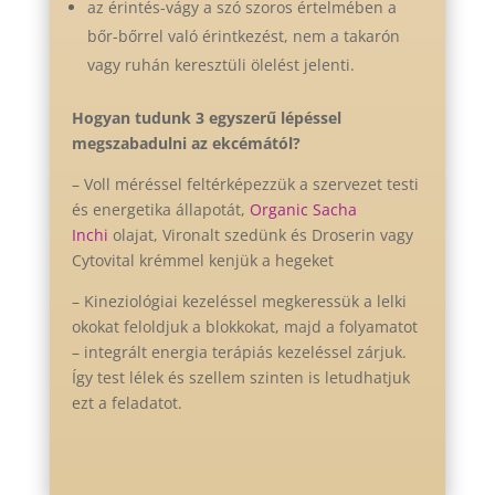
az érintés-vágy a szó szoros értelmében a
bőr-bőrrel való érintkezést, nem a takarón
vagy ruhán keresztüli ölelést jelenti.
Hogyan tudunk 3 egyszerű lépéssel
megszabadulni az ekcémától?
– Voll méréssel feltérképezzük a szervezet testi
és energetika állapotát,
Organic Sacha
Inchi
olajat, Vironalt szedünk és Droserin vagy
Cytovital krémmel kenjük a hegeket
– Kineziológiai kezeléssel megkeressük a lelki
okokat feloldjuk a blokkokat, majd a folyamatot
– integrált energia terápiás kezeléssel zárjuk.
Így test lélek és szellem szinten is letudhatjuk
ezt a feladatot.