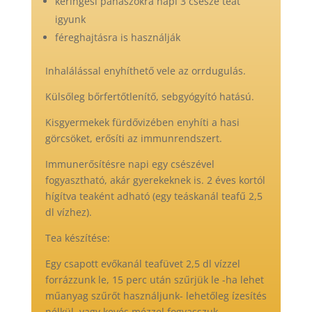
keringési panaszokra napi 3 csésze teát
igyunk
féreghajtásra is használják
Inhalálással enyhíthető vele az orrdugulás.
Külsőleg bőrfertőtlenítő, sebgyógyító hatású.
Kisgyermekek fürdővizében enyhíti a hasi
görcsöket, erősíti az immunrendszert.
Immunerősítésre napi egy csészével
fogyasztható, akár gyerekeknek is. 2 éves kortól
hígítva teaként adható (egy teáskanál teafű 2,5
dl vízhez).
Tea készítése:
Egy csapott evőkanál teafüvet 2,5 dl vízzel
forrázzunk le, 15 perc után szűrjük le -ha lehet
műanyag szűrőt használjunk- lehetőleg ízesítés
nélkül, vagy kevés mézzel fogyasszuk.