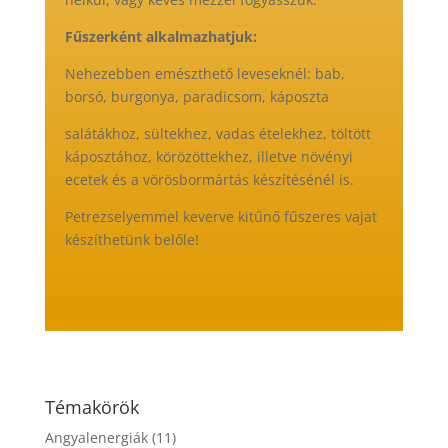
Fűszerként alkalmazhatjuk:
Nehezebben emészthető leveseknél: bab,
borsó, burgonya, paradicsom, káposzta
salátákhoz, sültekhez, vadas ételekhez, töltött
káposztához, körözöttekhez, illetve növényi
ecetek és a vörösbormártás készítésénél is.
Petrezselyemmel keverve kitűnő fűszeres vajat
készíthetünk belőle!
Témakörök
Angyalenergiák
(11)