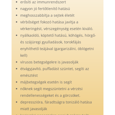
erősíti az immunrendszert
nagyon jó fertőtlenítő hatású
meghosszabbítja a sejtek életét
vérbőséget fokozó hatása javítja a
vérkeringést, vérszegénység esetén kiváló.
nyálkaoldó, köptető hatású, köhögés, hörgő-
és szájüregi gyulladások, torokfájás
enyhíthető teájával (gargarizálni, öblögetni
kell)
vírusos betegségekre is javasolják
étvágyjavító, puffadást szüntet, segíti az
emésztést
májbetegségek esetén is segít
nőknek segít megszüntetni a vérzési
rendellenességeket és a görcsöket.
depresszióra, fáradtságra tonizáló hatása
miatt javasolják