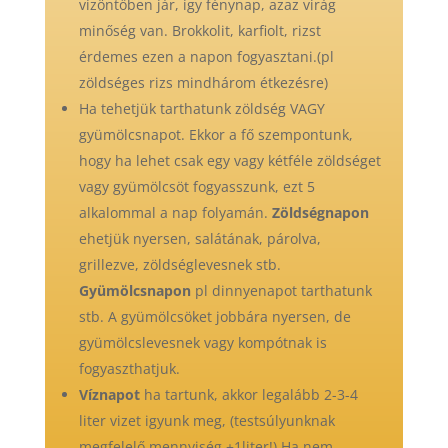
vízöntőben jár, így fénynap, azaz virág
minőség van. Brokkolit, karfiolt, rizst
érdemes ezen a napon fogyasztani.(pl
zöldséges rizs mindhárom étkezésre)
Ha tehetjük tarthatunk zöldség VAGY
gyümölcsnapot. Ekkor a fő szempontunk,
hogy ha lehet csak egy vagy kétféle zöldséget
vagy gyümölcsöt fogyasszunk, ezt 5
alkalommal a nap folyamán.
Zöldségnapon
ehetjük nyersen, salátának, párolva,
grillezve, zöldséglevesnek stb.
Gyümölcsnapon
pl dinnyenapot tarthatunk
stb. A gyümölcsöket jobbára nyersen, de
gyümölcslevesnek vagy kompótnak is
fogyaszthatjuk.
Víznapot
ha tartunk, akkor legalább 2-3-4
liter vizet igyunk meg, (testsúlyunknak
megfelelő mennyiség +1liter!) Ha nem