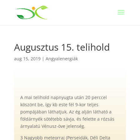
Augusztus 15. telihold
aug 15, 2019
|
Angyalenergiák
A mai telihold napnyugta után 20 perccel
köszönt be, így kb este fél 9-kor teljes
pompájában láthatjuk. Az ég alján látható a
földárnyék sötétebb sávja, és felette a rózsás
árnyalatú Vénusz-öve jelenség.
3 Nagyobb meteorraj (Perseidák, Déli Delta