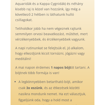
Aquaridák és a Kappa Cygnidák) és néhány
kisebb raj is közel van hozzánk, így még a
következő 2 hétben is láthatunk hulló
csillagokat.
Teliholdkor jobb ha nem végeznek rajtunk
semmilyen orvosi beavatkozást, műtétet, mert
vérzékenyebbek, és érzékenyebbek vagyunk.
A napi rutinunkat se felejtsük el, jó alkalom,
hogy elkezdjünk kicsit tornázni, jógázni vagy
meditálni!
A mai napon érdemes
1 napos böjt
öt tartani. A
böjtnek több formája is van!
A legkönnyebben betartható böjt, amikor
csak
3x eszünk
, és az étkezések közötti
nasikra mondunk nemet. Ha ezt választjuk,
figyeljünk oda, hogy a hold most a