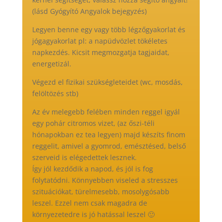
(lásd Gyógyító Angyalok bejegyzés)
Legyen benne egy vagy több légzőgyakorlat és
jógagyakorlat pl: a napüdvözlet tökéletes
napkezdés. Kicsit megmozgatja tagjaidat,
energetizál.
Végezd el fizikai szükségleteidet (wc, mosdás,
felöltözés stb)
Az év melegebb felében minden reggel igyál
egy pohár citromos vizet, (az őszi-téli
hónapokban ez tea legyen) majd készíts finom
reggelit, amivel a gyomrod, emésztésed, belső
szerveid is elégedettek lesznek.
Így jól kezdődik a napod, és jól is fog
folytatódni. Könnyebben viseled a stresszes
szituációkat, türelmesebb, mosolygósabb
leszel. Ezzel nem csak magadra de
környezetedre is jó hatással leszel 🙂