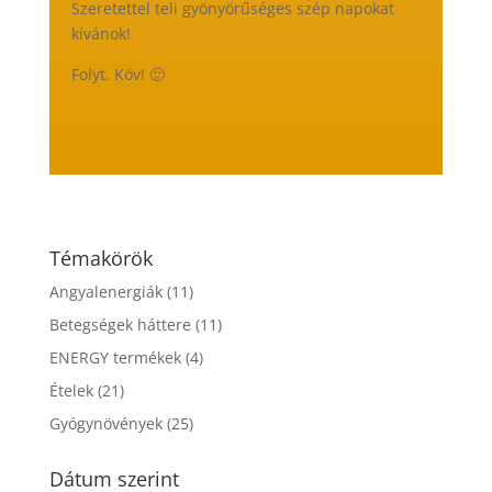
Szeretettel teli gyönyörűséges szép napokat
kívánok!
Folyt. Köv! 🙂
Témakörök
Angyalenergiák
(11)
Betegségek háttere
(11)
ENERGY termékek
(4)
Ételek
(21)
Gyógynövények
(25)
Dátum szerint