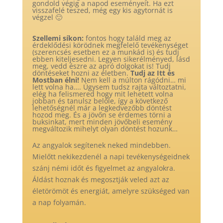
gondold végig a napod eseményeit. Ha ezt
visszafelé teszed, még egy kis agytornát is
végzel 🙂
Szellemi síkon:
fontos hogy találd meg az
érdeklődési körödnek megfelelő tevékenységet
(szerencsés esetben ez a munkád is) és tudj
ebben kiteljesedni. Legyen sikerélményed, lásd
meg, vedd észre az apró dolgokat is! Tudj
döntéseket hozni az életben.
Tudj az Itt és
Mostban élni!
Nem kell a múlton rágódni… mi
lett volna ha…. Úgysem tudsz rajta változtatni,
elég ha felismered hogy mit lehetett volna
jobban és tanulsz belőle, így a következő
lehetőségnél már a legkedvezőbb döntést
hozod meg. És a jövőn se érdemes törni a
buksinkat, mert minden jövőbeli esemény
megváltozik mihelyt olyan döntést hozunk…
Az angyalok segítenek neked mindebben.
Mielőtt nekikezdenél a napi tevékenységeidnek
szánj némi időt és figyelmet az angyalokra.
Áldást hoznak és megosztják veled azt az
életörömöt és energiát, amelyre szükséged van
a nap folyamán.