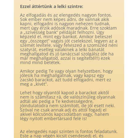
Ezzel áttértünk a lelki szintre:
Az elfogadás és az elengedés nagyon fontos.
Sok ember nem képes adni, de vannak akik
kapni, elfogadni is nagyon nehezen tudnak,
mert úgy érzik adósok maradnak. Erre szoktam
a „szívesség bank” példáját felhozni. Úgy
képzeld el, mint egy bankot. Amikor beteszel
egy „összeget” vagyis jót cselekszel, legyen az a
szemét levitele, vagy felviszed a szomszéd néni
szatyrát, esetleg valakinek a lelki bánatát
meghallgatod és jó tanáccsal szolgálsz (de ha
már meghallgatod, azzal is segítettél!!) ezek
mind mind betétek.
Amikor pedig Te vagy olyan helyzetben, hogy
jólesik ha meghallgatnak, vagy kapsz egy
zacskó barackot, azt tudd elfogadni, mert ez
meg a „kivét”.
Lehet hogy olyantól kapod a barackot akitől
nem is számítasz rá, de valószínűleg olyannak
adtál aki pedig a Te kedvességedre,
jóindulatodra nem számított, de jól esett neki.
Szóval ne csak annak adj és attól fogadj el
akivel kölcsönös kapcsolatban vagy, hanem
légy nyitott embertársaid felé is!
Az elengedés napi szinten is fontos feladatunk.
Este a nap végén kicsit csendesedj el, és