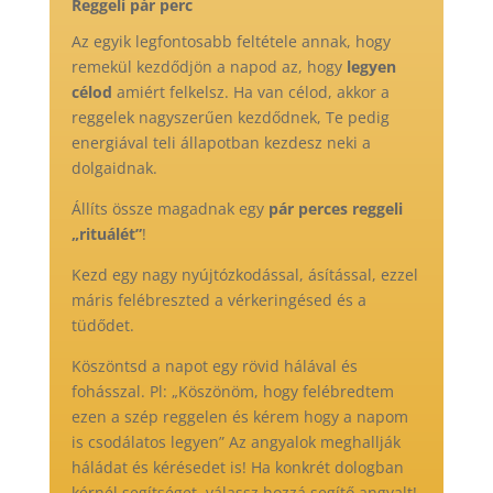
Reggeli pár perc
Az egyik legfontosabb feltétele annak, hogy
remekül kezdődjön a napod az, hogy
legyen
célod
amiért felkelsz. Ha van célod, akkor a
reggelek nagyszerűen kezdődnek, Te pedig
energiával teli állapotban kezdesz neki a
dolgaidnak.
Állíts össze magadnak egy
pár perces reggeli
„rituálét”
!
Kezd egy nagy nyújtózkodással, ásítással, ezzel
máris felébreszted a vérkeringésed és a
tüdődet.
Köszöntsd a napot egy rövid hálával és
fohásszal. Pl: „Köszönöm, hogy felébredtem
ezen a szép reggelen és kérem hogy a napom
is csodálatos legyen” Az angyalok meghallják
háládat és kérésedet is! Ha konkrét dologban
kérnél segítséget, válassz hozzá segítő angyalt!