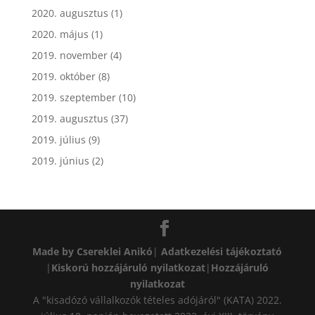
2020. augusztus
(1)
2020. május
(1)
2019. november
(4)
2019. október
(8)
2019. szeptember
(10)
2019. augusztus
(37)
2019. július
(9)
2019. június
(2)
Made by Csereklei Anikó
|
Adatkezelési tájékoztató
|
Kiskorú hozzájáruló nyilatkozat
|
Hozzájáruló
nyilatkozat
A "kisadózó vállalkozók tételes adójáról" (KATA) 2022.