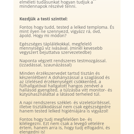
elméleti tudásunkat hogyan tudjuk a
mindennapok részévé tenni.
Kezdjük a testi szinttel:
Fontos hogy tudd, tested a lelked temploma. És
mint ilyen ne szennyezd, vigyázz rá, óvd,
ápold. Hogy mi módon?
Egészséges táplálékokkal, megfelelő
mennyiségű víz ivásával. (minél kevesebb
vegyszert bejuttatva szervezetedbe)
Naponta végzett rendszeres testmozgással.
(izzadással, szaunázással)
Minden érzékszervedet tartsd tisztán és
készenlétben! A dohányzással a szaglásod és
az ízlelésed érzékenységét csökkented, a
fülhallgatóval hallgatott hangos zenével a
hallásod gyengíted, a túlzásba vitt monitor- és
kütyühasználattal a látásod terheled túl.
A napi rendszeres széklet- és vizeletürítéssel,
illetve tisztálkodással nem csak egészségedre
hanem tested lelked higiéniájára is vigyázol!
Fontos hogy tudj megfelelően be- és
kilélegezni. Ezt nem csak a levegő vételére
értem, hanem arra is, hogy tudj elfogadni, és
elengedni is!