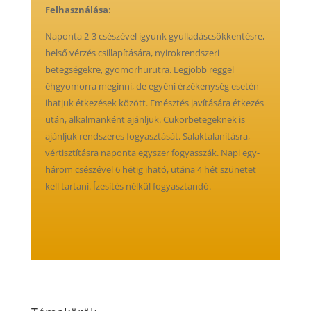
Felhasználása
:
Naponta 2-3 csészével igyunk gyulladáscsökkentésre,
belső vérzés csillapítására, nyirokrendszeri
betegségekre, gyomorhurutra. Legjobb reggel
éhgyomorra meginni, de egyéni érzékenység esetén
ihatjuk étkezések között. Emésztés javítására étkezés
után, alkalmanként ajánljuk. Cukorbetegeknek is
ajánljuk rendszeres fogyasztását. Salaktalanításra,
vértisztításra naponta egyszer fogyasszák. Napi egy-
három csészével 6 hétig iható, utána 4 hét szünetet
kell tartani. Ízesítés nélkül fogyasztandó.