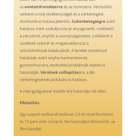
az
emésztőrendszerre
és az izomzatra. Vértisztító,
serkenti a máj tevékenységét és a vérkeringést.
Antibiotikus hatása jelentős.
Cukorbetegségre
azért
hatásos, mert szabályozza az anyagcserét, csökkenti
a vércukrot, enyhíti a szomjúságérzetet, csökkenti a
vizelések számát és megakadályozza a
szövődmények kialakulását. A levelek összehúzó
hatásúak, ezért enyhe hasmenésre és
gyomorhurutra, emésztési problémák esetén is
használják.
Vérzések csillapítás
ára, a láb
vérkeringésének javítására is hatásos.
A népi gyógyászat ősidők óta használja rák ellen.
Elkészítés
:
Egy csapott evőkanál teafüvet 2,5 dl vízzel forrázzon
le, 15 perc után szűrje le. Ne használjon fémszűrőt, se
fém kanalat!