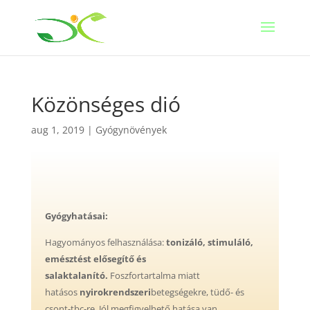
Közönséges dió
aug 1, 2019
|
Gyógynövények
Gyógyhatásai:
Hagyományos felhasználása:
tonizáló, stimuláló,
emésztést elősegítő és
salaktalanító.
Foszfortartalma miatt
hatásos
nyirokrendszeri
betegségekre, tüdő- és
csont-tbc-re. Jól megfigyelhető hatása van