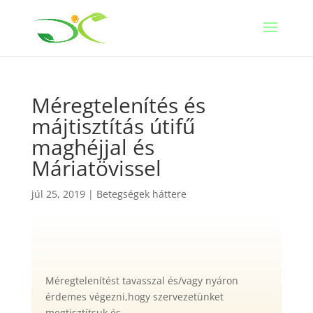
Méregtelenítés és
májtisztítás útifű
maghéjjal és
Máriatövissel
júl 25, 2019
|
Betegségek háttere
Méregtelenítést tavasszal és/vagy nyáron
érdemes végezni,hogy szervezetünket
megtisztítsuk és