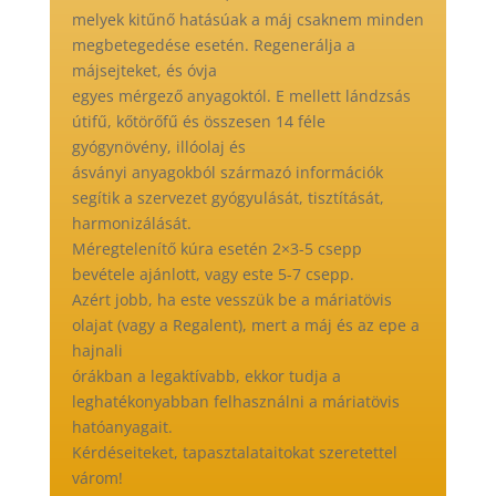
melyek kitűnő hatásúak a máj csaknem minden
megbetegedése esetén. Regenerálja a
májsejteket, és óvja
egyes mérgező anyagoktól. E mellett lándzsás
útifű, kőtörőfű és összesen 14 féle
gyógynövény, illóolaj és
ásványi anyagokból származó információk
segítik a szervezet gyógyulását, tisztítását,
harmonizálását.
Méregtelenítő kúra esetén 2×3-5 csepp
bevétele ajánlott, vagy este 5-7 csepp.
Azért jobb, ha este vesszük be a máriatövis
olajat (vagy a Regalent), mert a máj és az epe a
hajnali
órákban a legaktívabb, ekkor tudja a
leghatékonyabban felhasználni a máriatövis
hatóanyagait.
Kérdéseiteket, tapasztalataitokat szeretettel
várom!