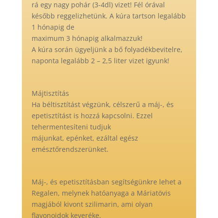
rá egy nagy pohár (3-4dl) vizet! Fél órával
később reggelizhetünk. A kúra tartson legalább
1 hónapig de
maximum 3 hónapig alkalmazzuk!
A kúra során ügyeljünk a bő folyadékbevitelre,
naponta legalább 2 – 2,5 liter vizet igyunk!
Májtisztítás
Ha béltisztítást végzünk, célszerű a máj-, és
epetisztítást is hozzá kapcsolni. Ezzel
tehermentesíteni tudjuk
májunkat, epénket, ezáltal egész
emésztőrendszerünket.
Máj-, és epetisztításban segítségünkre lehet a
Regalen, melynek hatóanyaga a Máriatövis
magjából kivont szilimarin, ami olyan
flavonoidok keveréke,