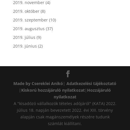
2019. november
(4)
2019. október
(8)
2019. szeptember
(10)
2019. augusztus
(37)
2019. július
(9)
2019. június
(2)
Made by Csereklei Anikó
|
Adatkezelési tájékoztató
|
Kiskorú hozzájáruló nyilatkozat
|
Hozzájáruló
nyilatkozat
A "kisadózó vállalkozók tételes adójáról" (KATA) 2022.
július 18. napján bevezetett 2022. évi XIII. törvény
alapján csak magánszemélyek részére tudunk
számlát kiállítani.