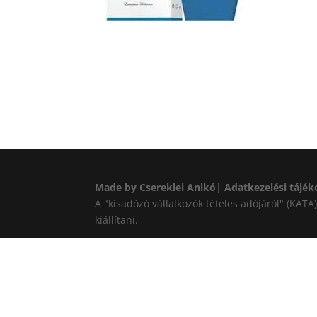
Made by Csereklei Anikó
|
Adatkezelési tájék
A "kisadózó vállalkozók tételes adójáról" (KAT
kiállítani.