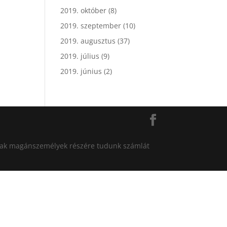
2019. október
(8)
2019. szeptember
(10)
2019. augusztus
(37)
2019. július
(9)
2019. június
(2)
án csak magánszemélyek részére tudunk számlát