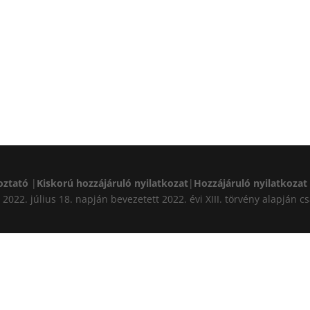
oztató
|
Kiskorú hozzájáruló nyilatkozat
|
Hozzájáruló nyilatkozat
A) 2022. július 18. napján bevezetett 2022. évi XIII. törvény alapj